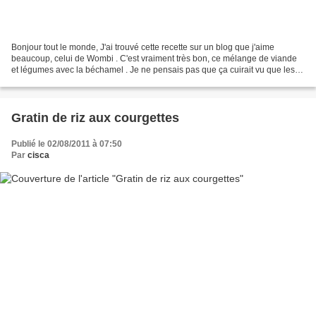
Bonjour tout le monde, J'ai trouvé cette recette sur un blog que j'aime
beaucoup, celui de Wombi . C'est vraiment très bon, ce mélange de viande
et légumes avec la béchamel . Je ne pensais pas que ça cuirait vu que les
légumes démarrent à cru, ben finalement...
Gratin de riz aux courgettes
Publié le 02/08/2011 à 07:50
Par
cisca