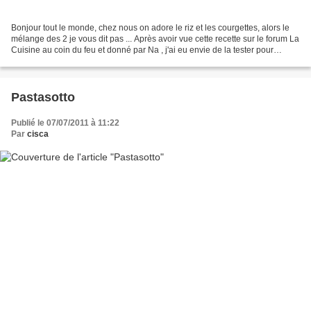
Bonjour tout le monde, chez nous on adore le riz et les courgettes, alors le
mélange des 2 je vous dit pas ... Après avoir vue cette recette sur le forum La
Cuisine au coin du feu et donné par Na , j'ai eu envie de la tester pour
accompagner la saucisse...
Pastasotto
Publié le 07/07/2011 à 11:22
Par
cisca