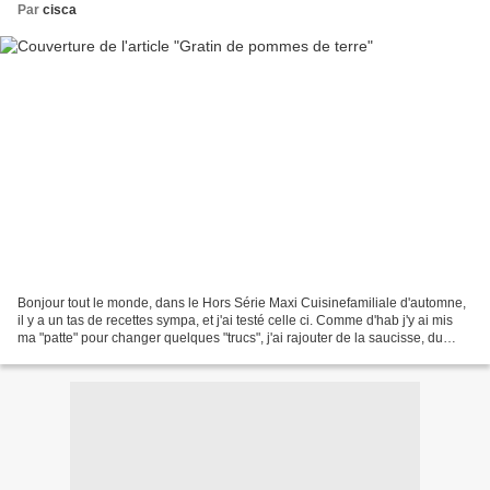
Par
cisca
Bonjour tout le monde, dans le Hors Série Maxi Cuisinefamiliale d'automne,
il y a un tas de recettes sympa, et j'ai testé celle ci. Comme d'hab j'y ai mis
ma "patte" pour changer quelques "trucs", j'ai rajouter de la saucisse, du
coup j'en ai fait un...