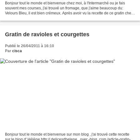
Bonjour tout le monde et bienvenue chez moi, à l'Intermarché ou je fais
souvent mes courses, j'ai trouvé un fromage, que j'aime beaucoup du:
Velours Bleu, il est bien crémeux. Après avoir vu la recette de ce gratin chez
Naouel, je me suis dit qu'avec...
Gratin de ravioles et courgettes
Publié le 26/04/2011 à 16:10
Par
cisca
Bonjour tout le monde et bienvenue sur mon blog , j'ai trouvé cette recette
sur le blog d' Hélène http:// delicesdhelene . over -blog. com /article-gratin-