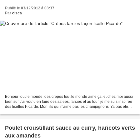
Publié le 03/12/2012 à 08:37
Par
cisca
Bonjour tout le monde, des crêpes tout le monde aime ça, et chez moi aussi
bien sur J'ai voulu en faire des salées, farcies et au four, je me suis inspirée
des ficelles Picarde. Mon fils qui n'aime pas les champignons n'a pas été
des plus ravi, mais il...
Poulet croustillant sauce au curry, haricots verts
aux amandes