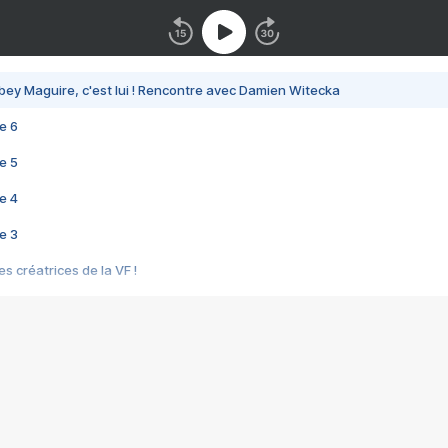
bey Maguire, c'est lui ! Rencontre avec Damien Witecka
e 6
e 5
e 4
e 3
s créatrices de la VF !
e 2
e 1
e Mektoub My Love arrive enfin ! Rencontre avec Shaïn Boumedine et Sal
i : après Toni en famille