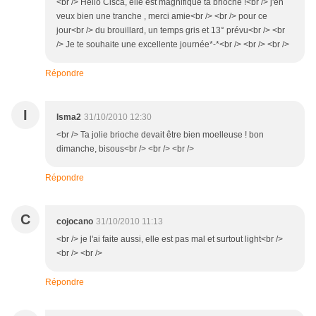
<br /> Hello Cisca, elle est magnifique ta brioche !<br /> j'en
veux bien une tranche , merci amie<br /> <br /> pour ce
jour<br /> du brouillard, un temps gris et 13° prévu<br /> <br
/> Je te souhaite une excellente journée*-*<br /> <br /> <br />
Répondre
I
Isma2
31/10/2010 12:30
<br /> Ta jolie brioche devait être bien moelleuse ! bon
dimanche, bisous<br /> <br /> <br />
Répondre
C
cojocano
31/10/2010 11:13
<br /> je l'ai faite aussi, elle est pas mal et surtout light<br />
<br /> <br />
Répondre