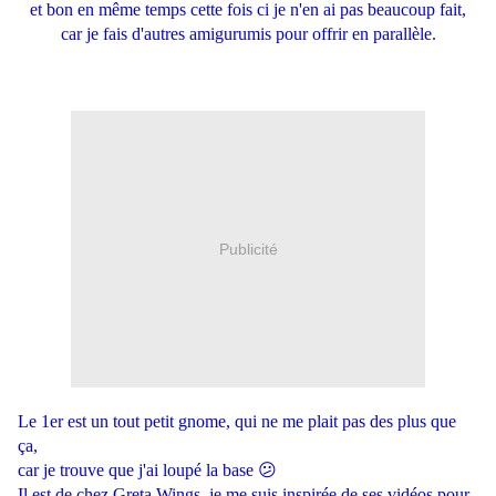
et bon en même temps cette fois ci je n'en ai pas beaucoup fait,
car je fais d'autres amigurumis pour offrir en parallèle.
Publicité
Le 1er est un tout petit gnome, qui ne me plait pas des plus que
ça,
car je trouve que j'ai loupé la base 😕
Il est de chez
Greta Wings
, je me suis inspirée de ses vidéos pour