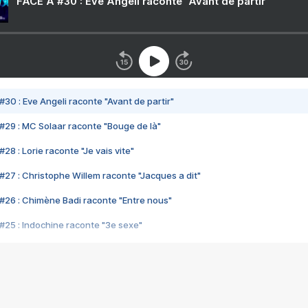
FACE A #30 : Eve Angeli raconte "Avant de partir"
#30 : Eve Angeli raconte "Avant de partir"
#29 : MC Solaar raconte "Bouge de là"
28 : Lorie raconte "Je vais vite"
#27 : Christophe Willem raconte "Jacques a dit"
#26 : Chimène Badi raconte "Entre nous"
#25 : Indochine raconte "3e sexe"
#24 : Zaho raconte "C'est chelou"
#23 : Patrick Bruel raconte "Au café des délices"
#22 : Kyo raconte "Le chemin"