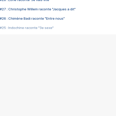
#27 : Christophe Willem raconte "Jacques a dit"
#26 : Chimène Badi raconte "Entre nous"
#25 : Indochine raconte "3e sexe"
#24 : Zaho raconte "C'est chelou"
#23 : Patrick Bruel raconte "Au café des délices"
#22 : Kyo raconte "Le chemin"
#21 : Nolwenn Leroy raconte "Cassé"
#20 : Patrick Hernandez raconte "Born to be alive"
#19 : Lorie raconte "Près de moi"
#18 : Michael Jones raconte "A nos actes manqués" (avec Jean-Jacque
#17 : Khaled raconte "Aïcha"
#16 : Corneille raconte "Parce qu'on vient de loin"