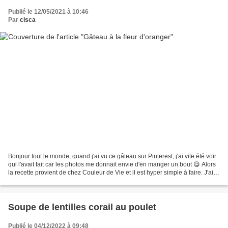
Publié le 12/05/2021 à 10:46
Par
cisca
Bonjour tout le monde, quand j'ai vu ce gâteau sur Pinterest, j'ai vite été voir
qui l'avait fait car les photos me donnait envie d'en manger un bout 😋 Alors
la recette provient de chez Couleur de Vie et il est hyper simple à faire. J'ai
utilisé mon robot,...
Soupe de lentilles corail au poulet
Publié le 04/12/2022 à 09:48