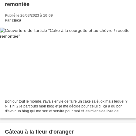
remontée
Publié le 26/03/2023 à 10:09
Par
cisca
Bonjour tout le monde, j'avais envie de faire un cake salé, ok mais lequel ?
Ni 1 ni 2 je parcours mon blog et je me décide pour celui ci, ça a du bon
d'avoir un blog qui me sert et servira pour moi et les miens de livre de
recettes, surtout que celles...
Gâteau à la fleur d'oranger