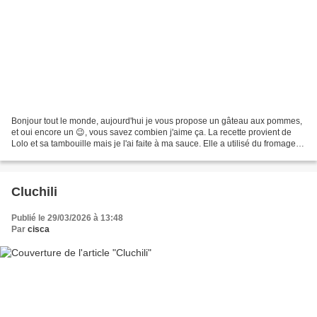
Bonjour tout le monde, aujourd'hui je vous propose un gâteau aux pommes,
et oui encore un 😉, vous savez combien j'aime ça. La recette provient de
Lolo et sa tambouille mais je l'ai faite à ma sauce. Elle a utilisé du fromage
blanc, moi du yaourt grec,...
Cluchili
Publié le 29/03/2026 à 13:48
Par
cisca