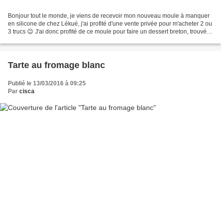
Bonjour tout le monde, je viens de recevoir mon nouveau moule à manquer
en silicone de chez Lékué, j'ai profité d'une vente privée pour m'acheter 2 ou
3 trucs 😉 J'ai donc profité de ce moule pour faire un dessert breton, trouvé
dans un livre acheté il...
Tarte au fromage blanc
Publié le 13/03/2016 à 09:25
Par
cisca