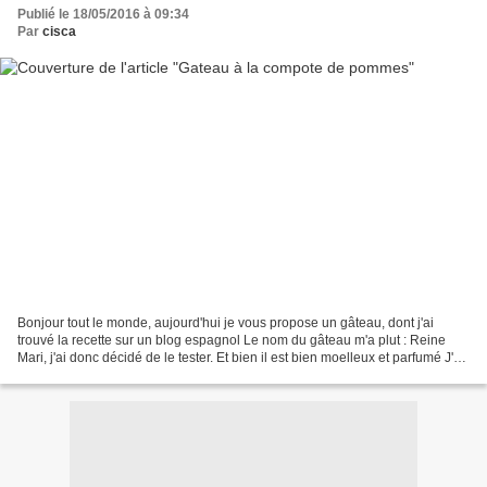
Publié le 18/05/2016 à 09:34
Par
cisca
Bonjour tout le monde, aujourd'hui je vous propose un gâteau, dont j'ai
trouvé la recette sur un blog espagnol Le nom du gâteau m'a plut : Reine
Mari, j'ai donc décidé de le tester. Et bien il est bien moelleux et parfumé J'ai
fait la compote au m.o pour...