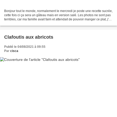
Bonjour tout le monde, normalement le mercredi je poste une recette sucrée,
cette fois ci ça sera un gâteau mais en version salé. Les photos ne sont pas
terribles, car ma famille avait faim et attendait de pouvoir manger ce plat, j'ai
donc dû faire vite...
Clafoutis aux abricots
Publié le 04/08/2021 à 09:55
Par
cisca