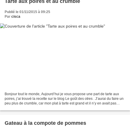
Tarte aux poires et au crumble
Publié le 01/11/2015 à 09:25
Par
cisca
Bonjour tout le monde, Aujourd’hui je vous propose une part de tarte aux
poires, j’ai trouvé la recette sur le blog Le goût des otres . J’aurai du faire un
peu plus de crumble, car mon plat à tarte est grand et il n’y en avait pas
assez pour recouvrir...
Gateau à la compote de pommes