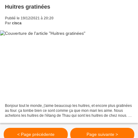
Huitres gratinées
Publié le 19/12/2021 à 20:20
Par
cisca
Bonjour tout le monde, j'aime beaucoup les huitres, et encore plus gratinées
au four. ça tombe bien ce sont comme ça que mon mari les aime. Nous
achetons les huitres de l'étang de Thau qui sont les huitres de chez nous. Je
ne mettrai que les ingrédients,...
< Page précédente
Page suivante >