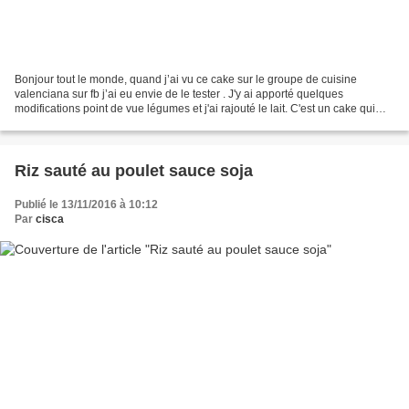
Bonjour tout le monde, quand j’ai vu ce cake sur le groupe de cuisine
valenciana sur fb j’ai eu envie de le tester . J'y ai apporté quelques
modifications point de vue légumes et j'ai rajouté le lait. C'est un cake qui
peut se faire avec du thon ou avec...
Riz sauté au poulet sauce soja
Publié le 13/11/2016 à 10:12
Par
cisca