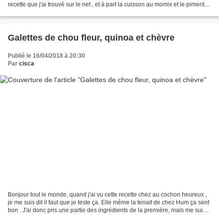
recette que j'ai trouvé sur le net , et à part la cuisson au momix et le piment
j'ai tout suivi à la...
Galettes de chou fleur, quinoa et chèvre
Publié le 16/04/2018 à 20:30
Par
cisca
Bonjour tout le monde, quand j'ai vu cette recette chez au cochon heureux ,
je me suis dit il faut que je teste ça. Elle même la tenait de chez Hum ça sent
bon . J'ai donc pris une partie des ingrédients de la première, mais me suis
servie des quantités...