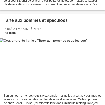
servi pour l'apéritif de ce jour là ces petits feuilletés, dont j'avais vu passer
plusieurs vidéos sur les réseaux sociaux. A regarder ces dames faire c'est
chose aisé, mais quand...
Tarte aux pommes et spéculoos
Publié le 17/01/2025 à 20:17
Par
cisca
Bonjour tout le monde, vous savez combien j'aime les tartes aux pommes, et
je suis toujours entrain de chercher de nouvelles recettes. Celle ci provient
de chez SevenCuisine , j'ai fait cette tarte dans un moule rectangulaire, car