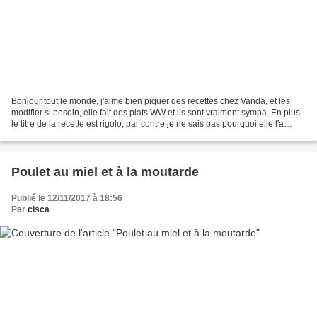
Bonjour tout le monde, j'aime bien piquer des recettes chez Vanda, et les
modifier si besoin, elle fait des plats WW et ils sont vraiment sympa. En plus
le titre de la recette est rigolo, par contre je ne sais pas pourquoi elle l'a
appelé comme ça. Pour...
Poulet au miel et à la moutarde
Publié le 12/11/2017 à 18:56
Par
cisca