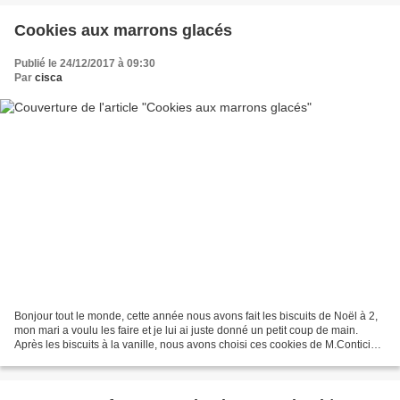
Cookies aux marrons glacés
Publié le 24/12/2017 à 09:30
Par
cisca
Bonjour tout le monde, cette année nous avons fait les biscuits de Noël à 2,
mon mari a voulu les faire et je lui ai juste donné un petit coup de main.
Après les biscuits à la vanille, nous avons choisi ces cookies de M.Conticini
mon chef pâtissier préféré....