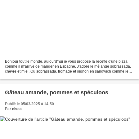
Bonjour tout le monde, aujourd'hui je vous propose la recette d'une pizza
comme il m'arrive de manger en Espagne. J'adore le mélange sobrassada,
chèvre et miel. Ou sobrassada, fromage et oignon en sandwich comme je
mange aussi en Espagne. Bref vous l'aurez...
Gâteau amande, pommes et spéculoos
Publié le 05/03/2025 à 14:50
Par
cisca