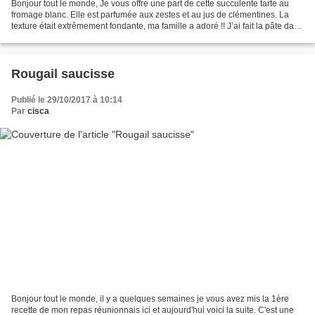
Bonjour tout le monde, Je vous offre une part de cette succulente tarte au
fromage blanc. Elle est parfumée aux zestes et au jus de clémentines. La
texture était extrêmement fondante, ma famille a adoré !! J’ai fait la pâte dans
mon robot, et laissé égoutter...
Rougail saucisse
Publié le 29/10/2017 à 10:14
Par
cisca
Bonjour tout le monde, il y a quelques semaines je vous avez mis la 1ère
recette de mon repas réunionnais ici et aujourd'hui voici la suite. C'est une