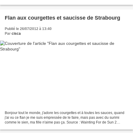
beaucoup aimé ça change...
Flan aux courgettes et saucisse de Strabourg
Publié le 26/07/2012 à 13:40
Par
cisca
Bonjour tout le monde, j'adore les courgettes et à toutes les sauces, quand
j'ai vu ce flan je me suis empressée de le faire, mais pas avec du surimi
comme le sien, ma fille n'aime pas ça. Source : Wainting For de Sun 2
courgettes 250 g de bâtonnets de...