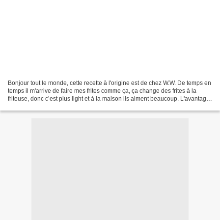
Bonjour tout le monde, cette recette à l'origine est de chez W.W. De temps en
temps il m'arrive de faire mes frites comme ça, ça change des frites à la
friteuse, donc c’est plus light et à la maison ils aiment beaucoup. L'avantage
c'est qu'on peut varier...