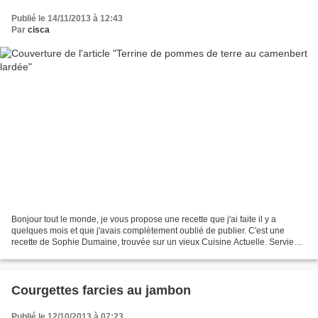
Publié le 14/11/2013 à 12:43
Par
cisca
Bonjour tout le monde, je vous propose une recette que j'ai faite il y a
quelques mois et que j'avais complètement oublié de publier. C'est une
recette de Sophie Dumaine, trouvée sur un vieux Cuisine Actuelle. Servie
avec une salade, c'est bien bon, j’y...
Courgettes farcies au jambon
Publié le 12/10/2013 à 07:23