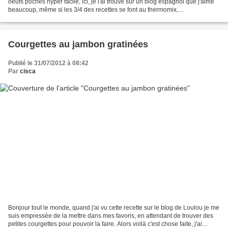
oeufs pochés hyper facile, ici, je l'ai trouvé sur un blog espagnol que j'aime
beaucoup, même si les 3/4 des recettes se font au thermomix,
VelocidadCuchara. C'est une recette...
Courgettes au jambon gratinées
Publié le 31/07/2012 à 08:42
Par
cisca
Bonjour tout le monde, quand j'ai vu cette recette sur le blog de Loulou je me
suis empressée de la mettre dans mes favoris, en attendant de trouver des
petites courgettes pour pouvoir la faire. Alors voilà c'est chose faite, j'ai