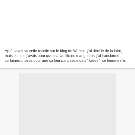
Après avoir vu cette recette sur le blog de Wombi , j'ai décidé de la faire,
mais comme j'avais peur que ma famille ne mange pas, j'ai transformé
certaines choses pour que ça leur paraisse moins " fades ". ce légume n'est
pas commun chez nous, et ça doit...