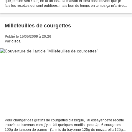
que je m'en sert ! car j'en ai un tas à la maison et c'est pas souvent que je
fais les recettes qui sont publiées, mais bon de temps en temps ça m'arrive .
alors je me suis...
Millefeuilles de courgettes
Publié le 15/05/2009 à 20:26
Par
cisca
Pour changer des gratins de courgettes classique, j'ai essayer cette recette
trouvé sur isaveurs.com, j'y ai fait quelques modifs . pour 4p: 6 courgettes
100g de jambon de parme - j'ai mis du bayonne 125g de mozzarella 125g