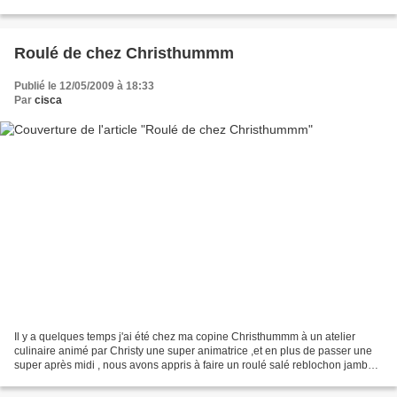
de parmesan rapé - j'ai mis...
Roulé de chez Christhummm
Publié le 12/05/2009 à 18:33
Par
cisca
Il y a quelques temps j'ai été chez ma copine Christhummm à un atelier
culinaire animé par Christy une super animatrice ,et en plus de passer une
super après midi , nous avons appris à faire un roulé salé reblochon jambon
cru pour utiliser le Flexipat...