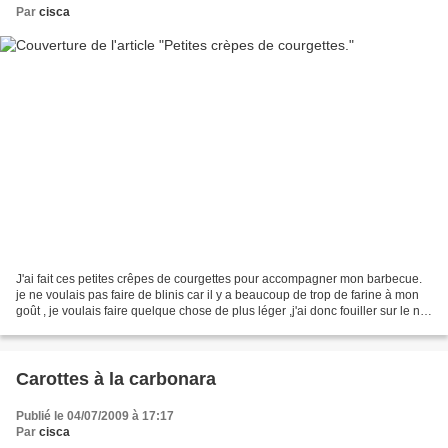
Par
cisca
J'ai fait ces petites crêpes de courgettes pour accompagner mon barbecue.
je ne voulais pas faire de blinis car il y a beaucoup de trop de farine à mon
goût , je voulais faire quelque chose de plus léger ,j'ai donc fouiller sur le net
et je suis tombée...
Carottes à la carbonara
Publié le 04/07/2009 à 17:17
Par
cisca