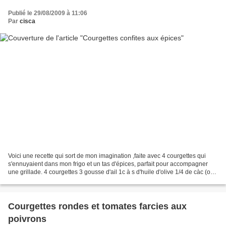
Publié le 29/08/2009 à 11:06
Par
cisca
Voici une recette qui sort de mon imagination ,faite avec 4 courgettes qui
s'ennuyaient dans mon frigo et un tas d'épices, parfait pour accompagner
une grillade. 4 courgettes 3 gousse d'ail 1c à s d'huile d'olive 1/4 de càc (ou
+ si vous aimez plus épicé)...
Courgettes rondes et tomates farcies aux
poivrons