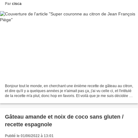
Par
cisca
Bonjour tout le monde, en cherchant une énième recette de gâteau au citron,
et dire qu'il y a quelques années je n'aimait pas ça, j'ai vu celle ci, et l'intitulé
de la recette m'a plut, donc hop en favoris. Et voilà que je me suis décidée à
le faire et...
Gâteau amande et noix de coco sans gluten /
recette espagnole
Publié le 01/06/2022 à 13:01