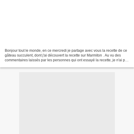
Bonjour tout le monde, en ce mercredi je partage avec vous la recette de ce
gâteau succulent, dont j'ai découvert la recette sur Marmiton . Au vu des
commentaires laissés par les personnes qui ont essayé la recette, je n'ai pas
suivi celle ci à la lettre,...