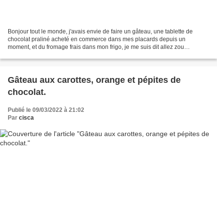
Bonjour tout le monde, j'avais envie de faire un gâteau, une tablette de
chocolat praliné acheté en commerce dans mes placards depuis un
moment, et du fromage frais dans mon frigo, je me suis dit allez zou
transformons tout ça. Voici onc un brownie cheesecake...
Gâteau aux carottes, orange et pépites de
chocolat.
Publié le 09/03/2022 à 21:02
Par
cisca