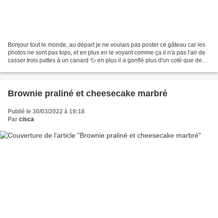
Bonjour tout le monde, au départ je ne voulais pas poster ce gâteau car les
photos ne sont pas tops, et en plus en le voyant comme ça il n'a pas l'air de
casser trois pattes à un canard 🦆 en plus il a gonflé plus d'un coté que de
l'autre. Mais comme ma...
Brownie praliné et cheesecake marbré
Publié le 30/03/2022 à 19:18
Par
cisca