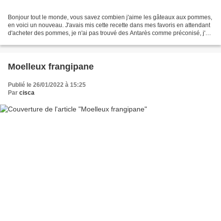
Bonjour tout le monde, vous savez combien j'aime les gâteaux aux pommes,
en voici un nouveau. J'avais mis cette recette dans mes favoris en attendant
d'acheter des pommes, je n'ai pas trouvé des Antarès comme préconisé, j'ai
pris des goldens à la place....
Moelleux frangipane
Publié le 26/01/2022 à 15:25
Par
cisca