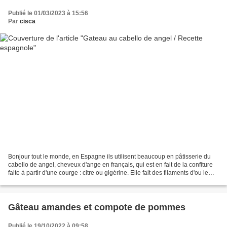
Publié le 01/03/2023 à 15:56
Par
cisca
Bonjour tout le monde, en Espagne ils utilisent beaucoup en pâtisserie du
cabello de angel, cheveux d'ange en français, qui est en fait de la confiture
faite à partir d'une courge : citre ou gigérine. Elle fait des filaments d'ou le
nom de cheveux d'ange....
Gâteau amandes et compote de pommes
Publié le 19/10/2022 à 09:58