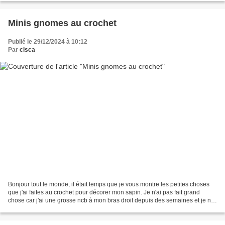
Minis gnomes au crochet
Publié le 29/12/2024 à 10:12
Par
cisca
Bonjour tout le monde, il était temps que je vous montre les petites choses
que j'ai faites au crochet pour décorer mon sapin. Je n'ai pas fait grand
chose car j'ai une grosse ncb à mon bras droit depuis des semaines et je ne
fais qu'un minimum de crochet...