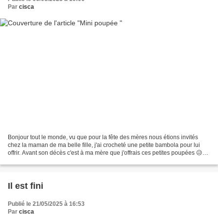
Par
cisca
Bonjour tout le monde, vu que pour la fête des mères nous étions invités
chez la maman de ma belle fille, j'ai crocheté une petite bambola pour lui
offrir. Avant son décès c'est à ma mère que j'offrais ces petites poupées 😥
Elle a été beaucoup apprécié,...
Il est fini
Publié le 21/05/2025 à 16:53
Par
cisca