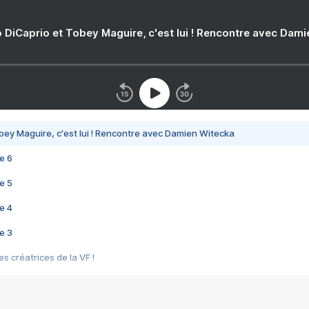
 DiCaprio et Tobey Maguire, c'est lui ! Rencontre avec Dam
bey Maguire, c'est lui ! Rencontre avec Damien Witecka
e 6
e 5
e 4
e 3
s créatrices de la VF !
e 2
e 1