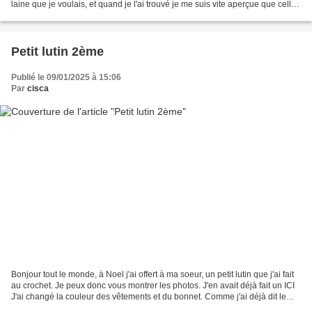
laine que je voulais, et quand je l'ai trouvé je me suis vite aperçue que celle
ci ce dédoublait, donc...
Petit lutin 2ème
Publié le 09/01/2025 à 15:06
Par
cisca
Bonjour tout le monde, à Noel j'ai offert à ma soeur, un petit lutin que j'ai fait
au crochet. Je peux donc vous montrer les photos. J'en avait déjà fait un ICI
J'ai changé la couleur des vêtements et du bonnet. Comme j'ai déjà dit le
tuto du bonhomme...