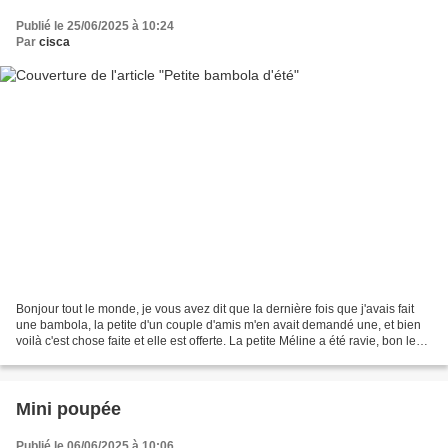
Publié le 25/06/2025 à 10:24
Par
cisca
Bonjour tout le monde, je vous avez dit que la dernière fois que j'avais fait
une bambola, la petite d'un couple d'amis m'en avait demandé une, et bien
voilà c'est chose faite et elle est offerte. La petite Méline a été ravie, bon les
adultes aussi 😊,...
Mini poupée
Publié le 06/06/2025 à 10:06