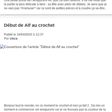
Une petite photo de l'amigurumi Alf, que j'ai bien avancé. Il ne me reste que
la partie la plus délicate à faire : sa tête avec plein de détails. Je sens que je
ne vais pas "m'amuser" car ce sont de petites pièces et à coudre ça va être
difficile.
Début de Alf au crochet
Publié le 16/04/2025 à 12:37
Par
cisca
Bonjour tout le monde, en ce moment le crochet et moi ça fait 2. J'ai mis un
moment à commencer cet amigurumi car je ne trouvais pas la couleur de la