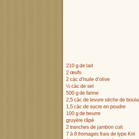
210 g
de lait
2 œufs
2 càc d’huile d’olive
½ càc de sel
500 g
de farine
2,5 càc de levure sèche de bou
1,5 càc de sucre en poudre
100 g
de beurre
gruyère râpé
2 tranches de jambon cuit
7 à 8 fromages frais de type Kiri