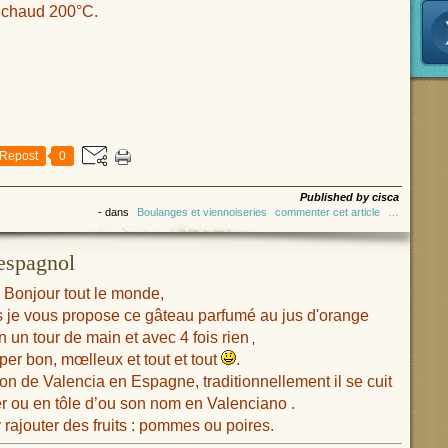
r chaud 200°C.
Repost
0
Published by cisca
-
dans
Boulanges et viennoiseries
commenter cet article
…
espagnol
Bonjour tout le monde,
ts je vous propose ce gâteau parfumé au jus d'orange
en un tour de main et avec 4 fois rien
,
uper bon, m
œlleux
et tout et tout
.
on de Valencia en Espagne, traditionnellement il se cuit
r ou en tôle
d’ou son nom en Valenciano .
rajouter des fruits : pommes ou poires.