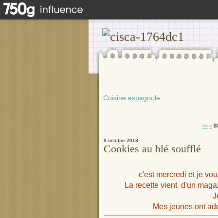
Cuisine espagnole
1
2
3
4
5
6
7
<<
<
8
9 octobre 2013
Cookies au blé soufflé
c'est mercredi et je vo
La recette vient d'un maga
J
Mes jeunes ont ado