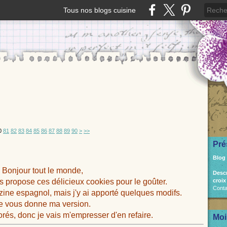
Tous nos blogs cuisine
0
0
0
0
0
0
0
100
0
81
82
83
84
85
86
87
88
89
90
>
>>
Pré
Blog
Bonjour tout le monde,
Desc
us propose ces délicieux cookies pour le goûter.
croix
Conta
zine espagnol, mais j'y ai apporté quelques modifs.
e vous donne ma version.
rés, donc je vais m'empresser d'en refaire.
Moi