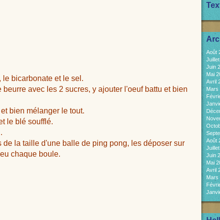
Tex
Arc
Août
Juill
Juin 
Mai 
 le bicarbonate et le sel.
Avril
 beurre avec les 2 sucres, y ajouter l'oeuf battu et bien
Mars
Févri
Janvi
et bien mélanger le tout.
Déce
Nove
t le blé soufflé.
Octo
.
Sept
Août
s de la taille d'une balle de ping pong, les déposer sur
Juill
 peu chaque boule.
Juin 
Mai 
Avril
Mars
Févri
Janvi