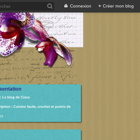
Connexion
+
Créer mon blog
sentation
: Le blog de Cisca
ription
: Cuisine facile, crochet et points de
ct