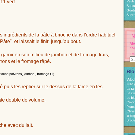
t 1 vert
Petit
Sauc
Goût
Sucre
s ingrédients de la pâte à brioche dans l'ordre habituel.
N
te" et laissait le finir
jusqu’au bout.
Abo
nou
e garnir en son milieu de jambon et de fromage frais,
Ema
rons et le fromage râpé.
Blo
Veloc
Julia
 puis les replier sur le dessus de la farce en les
La ta
La cu
Le bl
pâte double de volume.
Cojo
Pisto
Chri
le bl
Brode
he avec du lait.