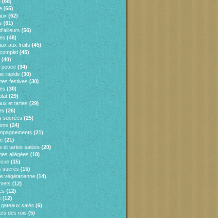
o
(68)
e
(65)
aux
(62)
s
(61)
d'ailleurs
(56)
es
(48)
ux aux fruits
(45)
 complet
(45)
(40)
e pouce
(34)
ne rapide
(30)
tes festives
(30)
es
(30)
lat
(29)
ux et tartes
(29)
es
(26)
s sucrées
(25)
sons
(24)
mpagnements
(21)
ie
(21)
 et tartes salées
(20)
tes allégées
(18)
ecue
(15)
 sucrés
(15)
ne végétarienne
(14)
mets
(12)
es
(12)
s
(12)
s gateaux salés
(6)
tes des rois
(5)