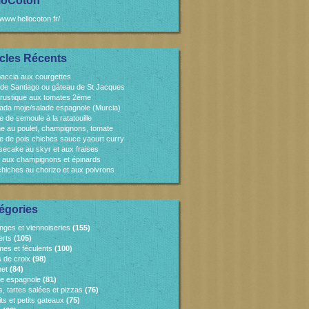
loCoton
/www.hellocoton.fr/
icles Récents
accia aux courgettes
 de Santiago ou gâteau de St Jacques
 rustique aux tomates 2ème
ada moje/salade espagnole (Murcia)
e de semoule à la ratatouille
e au poulet, champignons, tomate
e de pois chiches sauce yaourt curry
ecake au skyr et aux fraises
 aux champignons et épinards
chiches au chorizo et aux poivrons
égories
nges et viennoiseries
(155)
erts
(105)
es et féculents
(100)
s de croix
(98)
et
(84)
ne espagnole
(81)
, tartes salées et pizzas
(76)
ts et petits gateaux
(75)