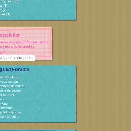
s déjeuners
(3)
es
(3)
er
(2)
ries
(1)
ewsletter
nnez-vous pour être averti des
veaux articles publiés.
il
gs Et Forums
idad Cuchara
 y sus recetas
mbouille de nonna
isine de Loulou
og de Nani
cano
unette
sthummm
og de Cappucine
rie d'automne