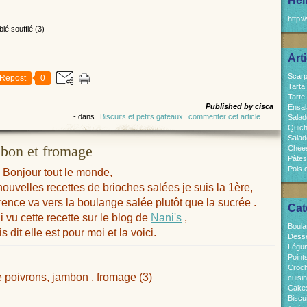
Hel
http:/
Art
Scarp
Repost
0
Tarta
Tarte
Published by cisca
Ensal
-
dans
Biscuits et petits gateaux
commenter cet article
…
Salad
Quich
Salad
mbon et fromage
Chees
Pâtes
Pois 
Bonjour tout le monde,
nouvelles recettes de brioches salées je suis la 1ère,
ence va vers la boulange salée plutôt que la sucrée .
Cat
 vu cette recette sur le blog de
Nani's
,
Boula
s dit elle est pour moi et la voici.
Dess
Légum
Point
Croch
cuisi
Cakes
Biscui