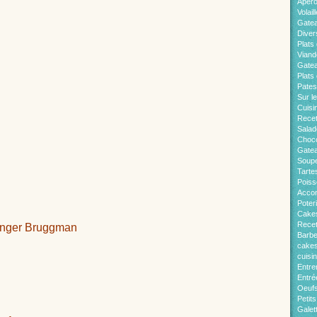
Apér
Volaill
Gate
Diver
Plats 
Viand
Gatea
Plats
Pates
Sur l
Cuisi
Recet
Salad
Choco
Gatea
Soup
Tarte
Pois
Acco
Poter
Cakes
Recet
langer Bruggman
Barb
cakes
cuisi
Entre
Entré
Oeuf
Petit
Galet