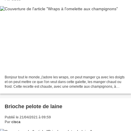
Bonjour tout le monde, j'adore les wraps, on peut manger ça avec les doigts
et on peut mettre ce que l'on veut dans cette galette, les manger chaud ou
froid. Cette recette est chaude, avec une omelette aux champignons, à
laquelle j'ai rajouté du jambon....
Brioche pelote de laine
Publié le 21/04/2021 à 09:59
Par
cisca