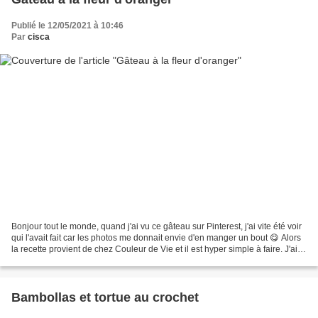
Publié le 12/05/2021 à 10:46
Par
cisca
Bonjour tout le monde, quand j'ai vu ce gâteau sur Pinterest, j'ai vite été voir
qui l'avait fait car les photos me donnait envie d'en manger un bout 😋 Alors
la recette provient de chez Couleur de Vie et il est hyper simple à faire. J'ai
utilisé mon robot,...
Bambollas et tortue au crochet