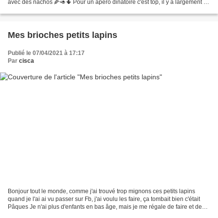
avec des nachos 🌽🥑🌵 Pour un apéro dinatoire c'est top, il y a largement de
quoi manger, on a beaucoup...
Mes brioches petits lapins
Publié le 07/04/2021 à 17:17
Par
cisca
Bonjour tout le monde, comme j'ai trouvé trop mignons ces petits lapins
quand je l'ai ai vu passer sur Fb, j'ai voulu les faire, ça tombait bien c'était
Pâques Je n'ai plus d'enfants en bas âge, mais je me régale de faire et de
façonner de nouvelles formes....