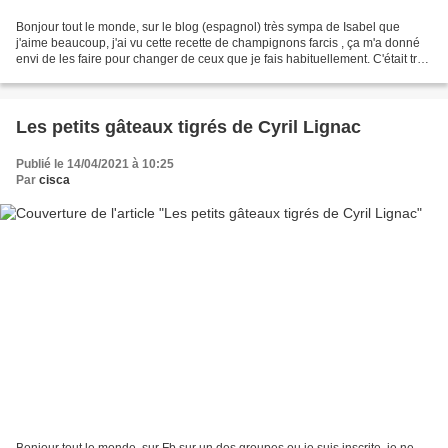
Bonjour tout le monde, sur le blog (espagnol) très sympa de Isabel que
j'aime beaucoup, j'ai vu cette recette de champignons farcis , ça m'a donné
envi de les faire pour changer de ceux que je fais habituellement. C'était très
bon servis avec une salade...
Les petits gâteaux tigrés de Cyril Lignac
Publié le 14/04/2021 à 10:25
Par
cisca
Bonjour tout le monde, sur Fb sur un des groupes ou je suis inscrite, je ne