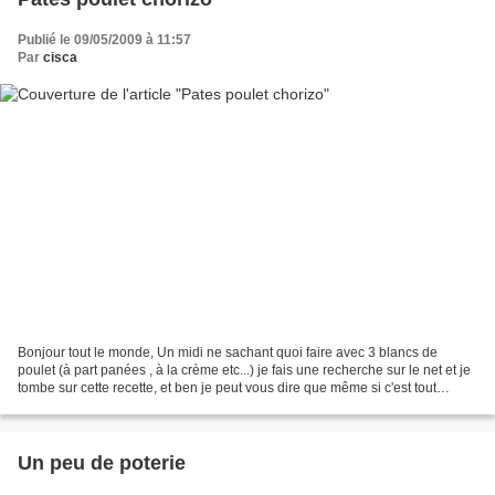
Publié le 09/05/2009 à 11:57
Par
cisca
Bonjour tout le monde, Un midi ne sachant quoi faire avec 3 blancs de
poulet (à part panées , à la crème etc...) je fais une recherche sur le net et je
tombe sur cette recette, et ben je peut vous dire que même si c'est tout
simple et très vite fait et...
Un peu de poterie