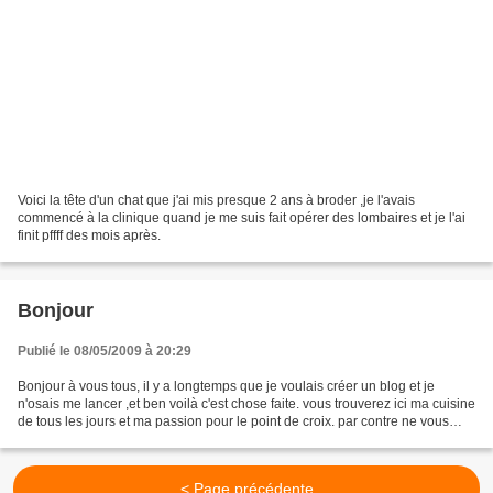
Voici la tête d'un chat que j'ai mis presque 2 ans à broder ,je l'avais
commencé à la clinique quand je me suis fait opérer des lombaires et je l'ai
finit pffff des mois après.
Bonjour
Publié le 08/05/2009 à 20:29
Bonjour à vous tous, il y a longtemps que je voulais créer un blog et je
n'osais me lancer ,et ben voilà c'est chose faite. vous trouverez ici ma cuisine
de tous les jours et ma passion pour le point de croix. par contre ne vous
attendez pas à ce que...
< Page précédente