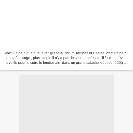
Voici un pain que que je fait grace au forum Tartines et cuisine. c'est un pain
sans pétrissage , plus simple il n'y a pas .le seul truc c'est qu'il faut le prévoir
la veille pour le cuire le lendemain. dans un grand saladier déposer 500g de
farine qu'on...