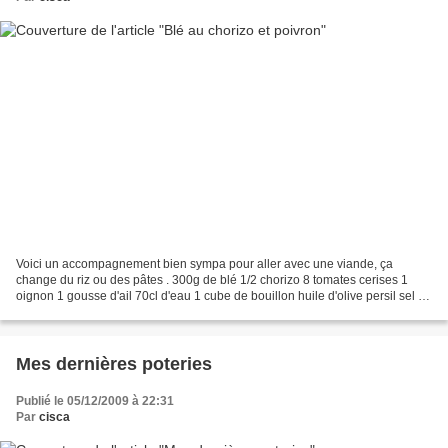
Voici un accompagnement bien sympa pour aller avec une viande, ça
change du riz ou des pâtes . 300g de blé 1/2 chorizo 8 tomates cerises 1
oignon 1 gousse d'ail 70cl d'eau 1 cube de bouillon huile d'olive persil sel et
poivre 1 pincée de piment d'espelette....
Mes dernières poteries
Publié le 05/12/2009 à 22:31
Par
cisca