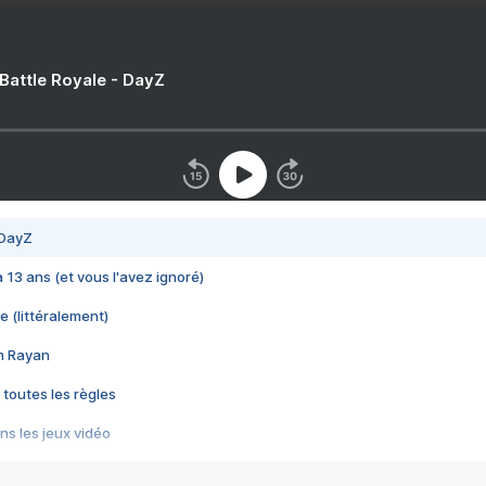
 Battle Royale - DayZ
 DayZ
 a 13 ans (et vous l'avez ignoré)
e (littéralement)
im Rayan
 toutes les règles
s les jeux vidéo
us choquant de Rockstar ? - Le scandale BULLY