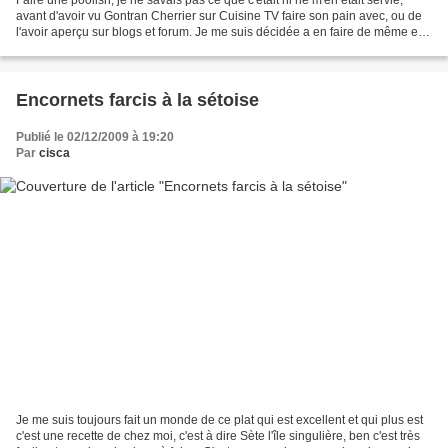
avant d'avoir vu Gontran Cherrier sur Cuisine TV faire son pain avec, ou de
l'avoir aperçu sur blogs et forum. Je me suis décidée a en faire de même et
j'en suis à ma 2ème fournée...
Encornets farcis à la sétoise
Publié le 02/12/2009 à 19:20
Par
cisca
Je me suis toujours fait un monde de ce plat qui est excellent et qui plus est
c'est une recette de chez moi, c'est à dire Sète l'île singulière, ben c'est très