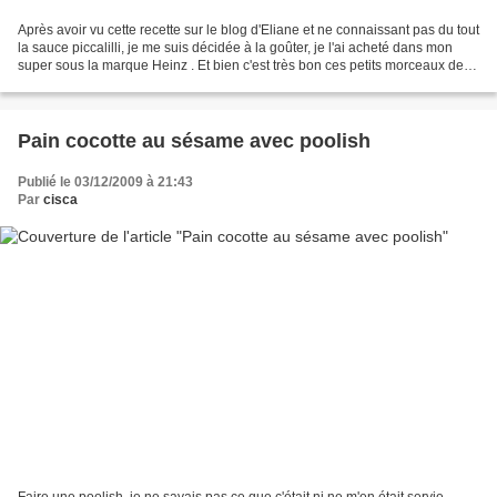
Après avoir vu cette recette sur le blog d'Eliane et ne connaissant pas du tout
la sauce piccalilli, je me suis décidée à la goûter, je l'ai acheté dans mon
super sous la marque Heinz . Et bien c'est très bon ces petits morceaux de
légumes mélangés à...
Pain cocotte au sésame avec poolish
Publié le 03/12/2009 à 21:43
Par
cisca
Faire une poolish, je ne savais pas ce que c'était ni ne m'en était servie,