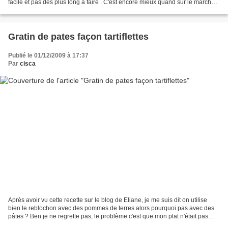
facile et pas des plus long à faire . C'est encore mieux quand sur le marché
on peut trouver...
Gratin de pates façon tartiflettes
Publié le 01/12/2009 à 17:37
Par
cisca
Après avoir vu cette recette sur le blog de Eliane, je me suis dit on utilise
bien le reblochon avec des pommes de terres alors pourquoi pas avec des
pâtes ? Ben je ne regrette pas, le problème c'est que mon plat n'était pas
assez grand et que le fromage...