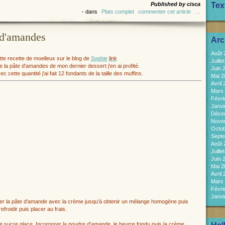
Published by cisca
Tex
-
dans
Plats complet
commenter cet article
…
 d'amandes
Arc
Août
ette recette de moelleux sur le blog de
Sophie
link
Juill
 la pâte d'amandes de mon dernier dessert j'en ai profité.
Juin 
ec cette quantité j'ai fait 12 fondants de la taille des muffins.
Mai 
Avril
Mars
Févri
Janvi
Déce
Nove
Octo
Sept
Août
Juill
Juin 
Mai 
Avril
Mars
Févri
Janvi
ixer la pâte d'amande avec la crème jusqu'à obtenir un mélange homogène puis
efroidir puis placer au frais.
le sucre glace. Incorporer la poudre d'amande, le beurre fondu puis la crème.