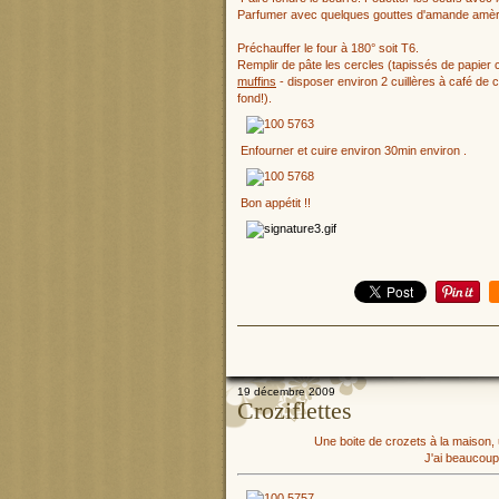
Parfumer avec quelques gouttes d'amande amère p
Préchauffer le four à 180° soit T6.
Remplir de pâte les cercles (tapissés de papier 
muffins
- disposer environ 2 cuillères à café de 
fond!).
Enfourner et cuire environ 30min environ .
Bon appétit !!
19 décembre 2009
Croziflettes
Une boite de crozets à la maison, 
J'ai beaucoup 