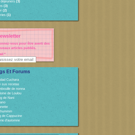
s déjeuners
(3)
es
(3)
er
(2)
ries
(1)
ewsletter
nnez-vous pour être averti des
veaux articles publiés.
il
gs Et Forums
idad Cuchara
 y sus recetas
mbouille de nonna
isine de Loulou
og de Nani
cano
unette
sthummm
og de Cappucine
rie d'automne