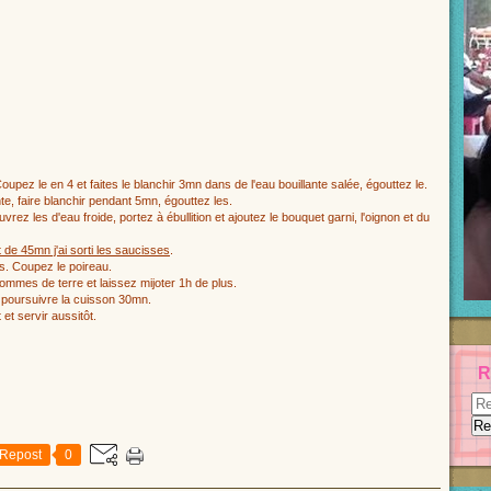
Coupez le en 4 et faites le blanchir 3mn dans de l'eau bouillante salée, égouttez le.
te, faire blanchir pendant 5mn, égouttez les.
ez les d'eau froide, portez à ébullition et ajoutez le bouquet garni, l'oignon et du
 de 45mn j'ai sorti les saucisses
.
s. Coupez le poireau.
ommes de terre et laissez mijoter 1h de plus.
 poursuivre la cuisson 30mn.
t servir aussitôt.
R
Repost
0