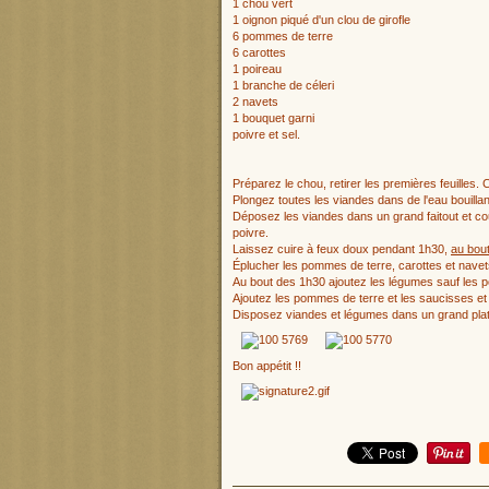
1 chou vert
1 oignon piqué d'un clou de girofle
6 pommes de terre
6 carottes
1 poireau
1 branche de céleri
2 navets
1 bouquet garni
poivre et sel.
Préparez le chou, retirer les premières feuilles. 
Plongez toutes les viandes dans de l'eau bouillan
Déposez les viandes dans un grand faitout et couvr
poivre.
Laissez cuire à feux doux pendant 1h30,
au bout
Éplucher les pommes de terre, carottes et navet
Au bout des 1h30 ajoutez les légumes sauf les p
Ajoutez les pommes de terre et les saucisses et
Disposez viandes et légumes dans un grand plat e
Bon appétit !!