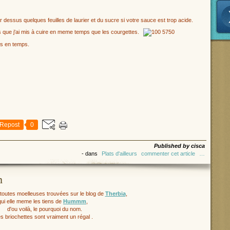
r dessus quelques feuilles de laurier et du sucre si votre sauce est trop acide.
ttes que j'ai mis à cuire en meme temps que les courgettes.
ps en temps.
Repost
0
Published by cisca
-
dans
Plats d'ailleurs
commenter cet article
…
m
toutes moelleuses trouvées sur le blog de
Therbia
,
qui elle meme les tiens de
Hummm
,
d'ou voilà, le pourquoi du nom.
s briochettes sont vraiment un régal .