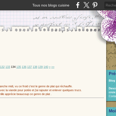
Tous nos blogs cuisine
150
132
133
134
135
136
137
138
139
140
>
>>
Pré
Blog
nche midi, vu ce froid c'est le genre de plat qui réchauffe.
Desc
t avec la viande pour potée et j'ai rajouter et enlever quelques trucs.
croix
ille apprécie beaucoup ce genre de plat .
Conta
Moi