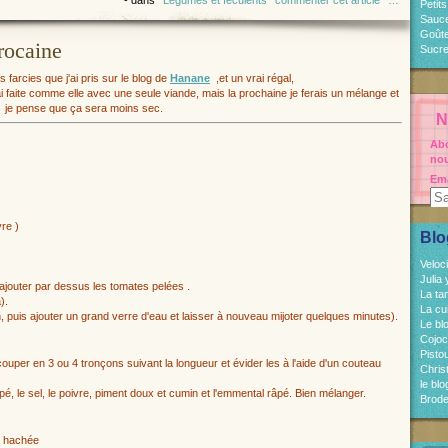
-
dans
Légumes et féculents
commenter cet article
…
Petit
Sauc
Goût
rocaine
Sucre
 farcies que j'ai pris sur le blog de
Hanane
,et un vrai régal,
i faite comme elle avec une seule viande, mais la prochaine je ferais un mélange et
je pense que ça sera moins sec.
N
Abo
nou
Ema
re )
Blo
Veloc
Julia
e, ajouter par dessus les tomates pelées .
La ta
).
La cu
, puis ajouter un grand verre d'eau et laisser à nouveau mijoter quelques minutes).
Le bl
Cojo
Pisto
ouper en 3 ou 4 tronçons suivant la longueur et évider les à l'aide d'un couteau
Chri
le bl
é, le sel, le poivre, piment doux et cumin et l'emmental râpé. Bien mélanger.
Brode
e hachée