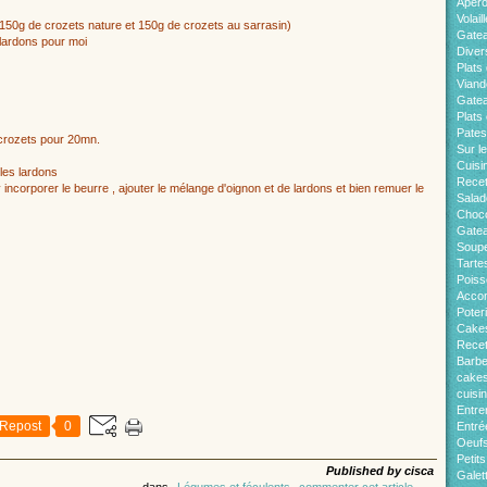
Apér
Volaill
150g de crozets nature et 150g de crozets au sarrasin)
Gate
lardons pour moi
Diver
Plats 
Viand
Gatea
Plats
Pates
s crozets pour 20mn.
Sur l
Cuisi
 les lardons
Recet
 incorporer le beurre , ajouter le mélange d'oignon et de lardons et bien remuer le
Salad
Choco
Gatea
Soup
Tarte
Pois
Acco
Poter
Cakes
Recet
Barb
cakes
cuisi
Entre
Repost
0
Entré
Oeuf
Petit
Published by cisca
Galet