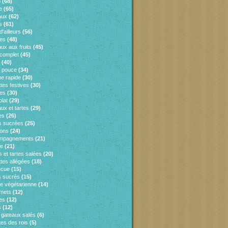
o
(68)
e
(65)
aux
(62)
s
(61)
d'ailleurs
(56)
es
(48)
ux aux fruits
(45)
 complet
(45)
(40)
e pouce
(34)
ne rapide
(30)
tes festives
(30)
es
(30)
lat
(29)
ux et tartes
(29)
es
(26)
s sucrées
(25)
sons
(24)
mpagnements
(21)
ie
(21)
 et tartes salées
(20)
tes allégées
(18)
ecue
(15)
 sucrés
(15)
ne végétarienne
(14)
mets
(12)
es
(12)
s
(12)
s gateaux salés
(6)
tes des rois
(5)