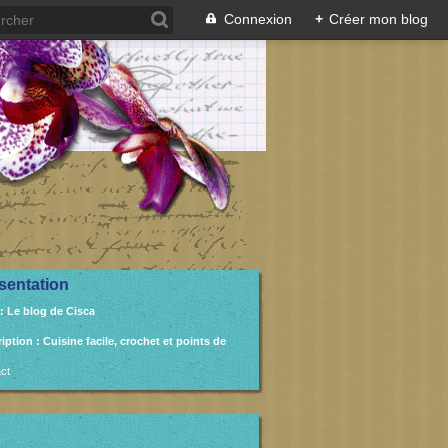
Connexion
+
Créer mon blog
sentation
: Le blog de Cisca
ription
: Cuisine facile, crochet et points de
ct