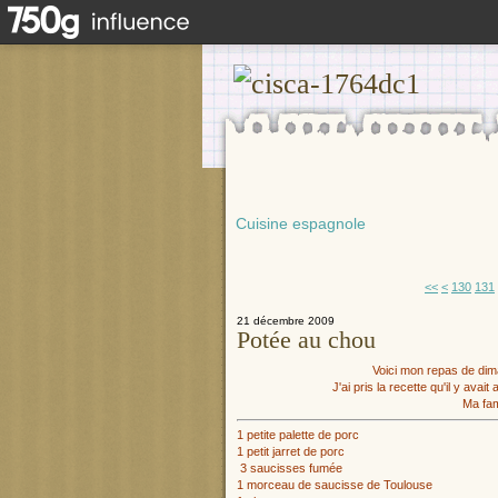
Cuisine espagnole
100
110
120
<<
<
130
131
21 décembre 2009
Potée au chou
Voici mon repas de dima
J'ai pris la recette qu'il y avai
Ma fam
1 petite palette de porc
1 petit jarret de porc
3 saucisses fumée
1 morceau de saucisse de Toulouse