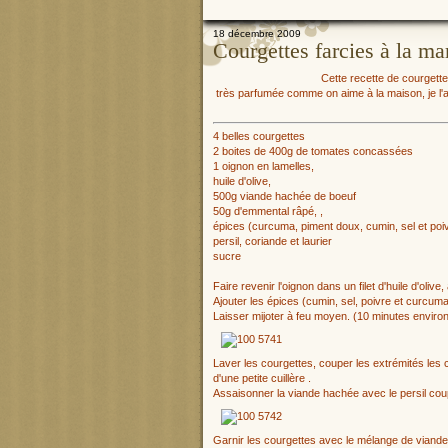
18 décembre 2009
Courgettes farcies à la ma
Cette recette de courgettes
très parfumée comme on aime à la maison, je l'a
4 belles courgettes
2 boites de 400g de tomates concassées
1 oignon en lamelles,
huile d'olive,
500g viande hachée de boeuf
50g d'emmental râpé, ,
épices (curcuma, piment doux, cumin, sel et poiv
persil, coriande et laurier
sucre
Faire revenir l'oignon dans un filet d'huile d'oliv
Ajouter les épices (cumin, sel, poivre et curcuma
Laisser mijoter à feu moyen. (10 minutes environ
Laver les courgettes, couper les extrémités les c
d'une petite cuillère .
Assaisonner la viande hachée avec le persil coup
Garnir les courgettes avec le mélange de viand