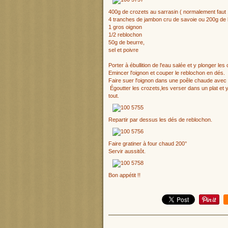
400g de crozets au sarrasin ( normalement faut 
4 tranches de jambon cru de savoie ou 200g de 
1 gros oignon
1/2 reblochon
50g de beurre,
sel et poivre
Porter à ébullition de l'eau salée et y plonger le
Emincer l'oignon et couper le reblochon en dés.
Faire suer l'oignon dans une poêle chaude avec
Égoutter les crozets,les verser dans un plat et y
tout.
Repartir par dessus les dés de reblochon.
Faire gratiner à four chaud 200°
Servir aussitôt.
Bon appétit !!