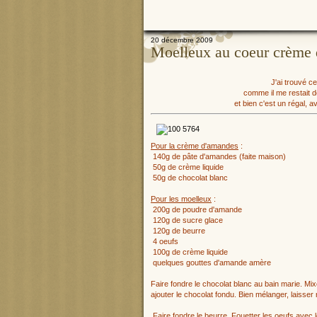
20 décembre 2009
Moelleux au coeur crème
J'ai trouvé c
comme il me restait de
et bien c'est un régal, av
Pour la crème d'amandes
:
140g de pâte d'amandes (faite maison)
50g de crème liquide
50g de chocolat blanc
Pour les moelleux
:
200g de poudre d'amande
120g de sucre glace
120g de beurre
4 oeufs
100g de crème liquide
quelques gouttes d'amande amère
Faire fondre le chocolat blanc au bain marie. M
ajouter le chocolat fondu. Bien mélanger, laisser r
Faire fondre le beurre. Fouetter les oeufs avec 