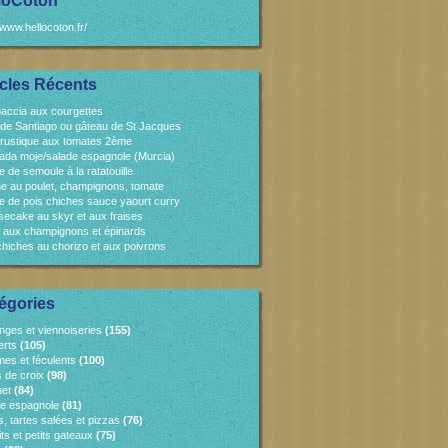
loCoton
/www.hellocoton.fr/
icles Récents
accia aux courgettes
 de Santiago ou gâteau de St Jacques
 rustique aux tomates 2ème
ada moje/salade espagnole (Murcia)
e de semoule à la ratatouille
e au poulet, champignons, tomate
e de pois chiches sauce yaourt curry
ecake au skyr et aux fraises
 aux champignons et épinards
chiches au chorizo et aux poivrons
égories
nges et viennoiseries
(155)
erts
(105)
es et féculents
(100)
s de croix
(98)
et
(84)
ne espagnole
(81)
, tartes salées et pizzas
(76)
ts et petits gateaux
(75)