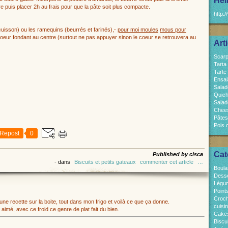
Hel
uis placer 2h au frais pour que la pâte soit plus compacte.
http:/
cuisson) ou les ramequins (beurrés et farinés),-
pour moi moules
mous pour
coeur fondant au centre (surtout ne pas appuyer sinon le coeur se retrouvera au
Art
Scarp
Tarta
Tarte
Ensal
Salad
Quich
Salad
Chees
Pâtes
Pois 
Repost
0
Cat
Published by cisca
-
dans
Biscuits et petits gateaux
commenter cet article
…
Boula
Dess
Légum
Point
Croch
une recette sur la boite, tout dans mon frigo et voilà ce que ça donne.
cuisi
aimé, avec ce froid ce genre de plat fait du bien.
Cakes
Biscui