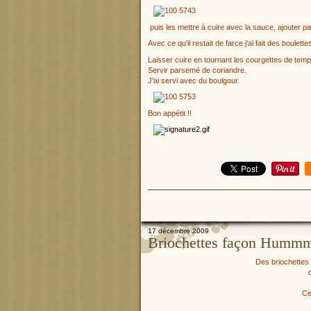
puis les mettre à cuire avec la sauce, ajouter pa
Avec ce qu'il restait de farce j'ai fait des boule
Laisser cuire en tournant les courgettes de tem
Servir parsemé de coriandre.
J'ai servi avec du boulgour.
Bon appétit !!
17 décembre 2009
Briochettes façon Humm
Des briochettes 
Ce