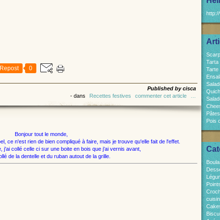
Hel
http:/
Art
Scarp
Tarta
Repost
0
Tarte
Ensal
Salad
Published by cisca
Quich
-
dans
Recettes festives
commenter cet article
…
Salad
Chees
Pâtes
Pois 
Bonjour tout le monde,
l, ce n'est rien de bien compliqué à faire, mais je trouve qu'elle fait de l'effet.
Cat
, j'ai collé celle ci sur une boite en bois que j'ai vernis avant,
ollé de la dentelle et du ruban autout de la grille.
Boula
Dess
Légum
Point
Croch
cuisi
Cakes
Biscui