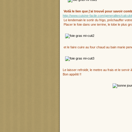
Voilà le lien que j'ai trouvé pour savoir combi
http://www.cuisine-facile.com/generalites/calculo
Le lendemain le sortir du frigo, préchauffer votre
Placer le foie dans une terrine, le lobe le plus 
et le faire cuire au four chaud au bain marie pe
Le laisser refroidir, le mettre au frais et le servir
Bon appétit !!