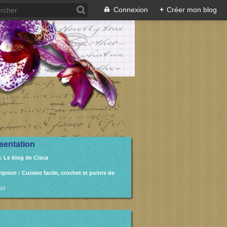
Connexion
+
Créer mon blog
sentation
: Le blog de Cisca
ription
: Cuisine facile, crochet et points de
ct