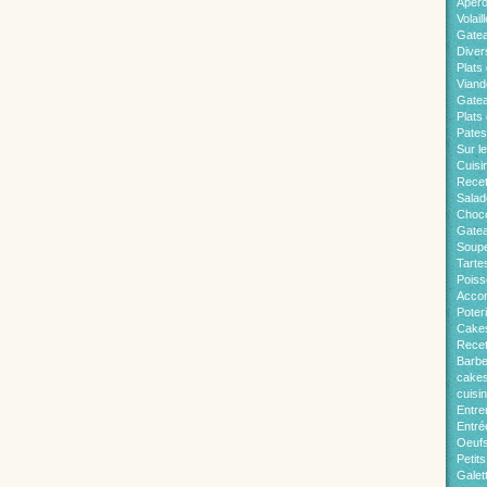
Apér
Volaill
Gate
Diver
Plats 
Viand
Gatea
Plats
Pates
Sur l
Cuisi
Recet
Salad
Choco
Gatea
Soup
Tarte
Pois
Acco
Poter
Cakes
Recet
Barb
cakes
cuisi
Entre
Entré
Oeuf
Petit
Galet