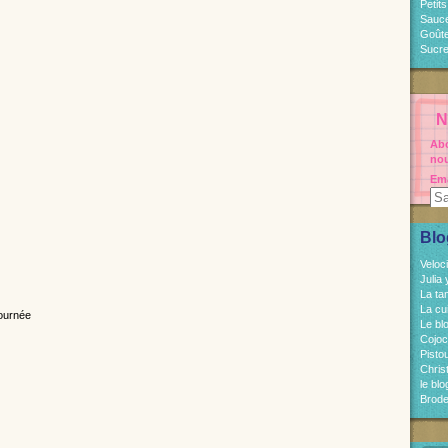
Petit
Sauc
Goût
Sucre
N
Abo
nou
Ema
Blo
Veloc
Julia
La ta
La cu
Le bl
Cojo
Pisto
Chri
le bl
Brode