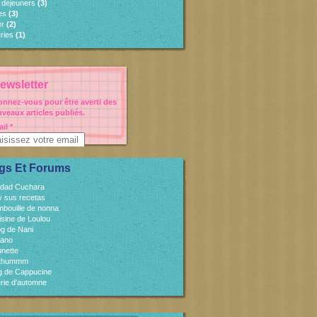
s déjeuners
(3)
es
(3)
er
(2)
ries
(1)
ewsletter
nnez-vous pour être averti des
veaux articles publiés.
il
gs Et Forums
idad Cuchara
 y sus recetas
mbouille de nonna
isine de Loulou
og de Nani
cano
unette
sthummm
og de Cappucine
rie d'automne