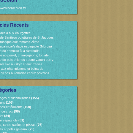
loCoton
/www.hellocoton.fr/
icles Récents
accia aux courgettes
 de Santiago ou gâteau de St Jacques
 rustique aux tomates 2ème
ada moje/salade espagnole (Murcia)
e de semoule à la ratatouille
e au poulet, champignons, tomate
e de pois chiches sauce yaourt curry
ecake au skyr et aux fraises
 aux champignons et épinards
chiches au chorizo et aux poivrons
égories
nges et viennoiseries
(155)
erts
(105)
es et féculents
(100)
s de croix
(98)
et
(84)
ne espagnole
(81)
, tartes salées et pizzas
(76)
ts et petits gateaux
(75)