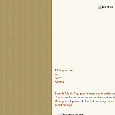
1 foie gras cru
sel
poivre
cognac
Sortir le foie du frigo pour le mettre à températu
L'ouvrir en 2 et le dénerver en tirant les veines
Mélanger sel, poivre et alcool et en badigeonner le 
la nuit au frigo .