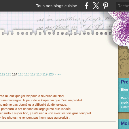
Tous nos blogs cuisine
130
140
150
112
113
114
115
116
117
118
119
120
>
>>
Pré
Blog
gras mi-cuit que j'ai fait pour le reveillon de Noël.
Desc
it une montagne: la peur de le louper vu que c'est un produit
croix
and même pas donné
et la difficulté du dénervage.
Conta
 parcouru le net de fond en large je me suis lancée.
 et surtout super bon, ça n'a rien a voir avec les foie gras tout prêt.
,les photos ne rendent pas hommage au produit .
Moi