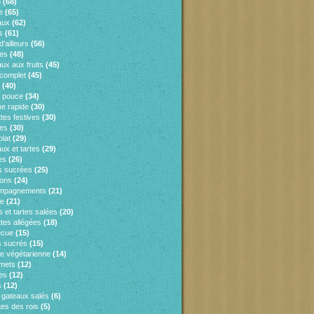
o
(68)
e
(65)
aux
(62)
s
(61)
d'ailleurs
(56)
es
(48)
ux aux fruits
(45)
 complet
(45)
(40)
e pouce
(34)
ne rapide
(30)
tes festives
(30)
es
(30)
lat
(29)
ux et tartes
(29)
es
(26)
s sucrées
(25)
sons
(24)
mpagnements
(21)
ie
(21)
 et tartes salées
(20)
tes allégées
(18)
ecue
(15)
 sucrés
(15)
ne végétarienne
(14)
mets
(12)
es
(12)
s
(12)
s gateaux salés
(6)
tes des rois
(5)