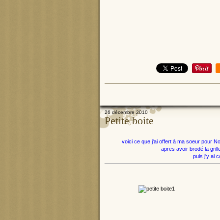
26 décembre 2010
Petite boite
voici ce que j'ai offert à ma soeur pour Noe
apres avoir brodé la grille
puis j'y ai c