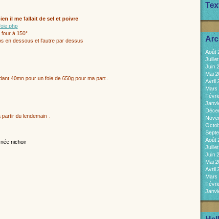
Tex
en il me fallait de sel et poivre
foie.php
 four à 150°.
Arc
gros en dessous et l'autre par dessus
Août
Juill
Juin 
Mai 
ndant 40mn pour un foie de 650g pour ma part .
Avril
Mars
Févri
Janvi
Déce
 à partir du lendemain .
Nove
Octo
Sept
Août
Juill
Juin 
Mai 
Avril
Mars
Févri
Janvi