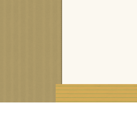
Voir le profil de
cisca
sur le portail Overblog
Créer un blog gratuit sur Ove