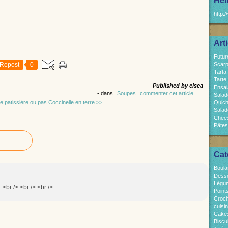
Hel
http:/
Art
Futur
Repost
0
Scarp
Tarta
Tarte
Published by cisca
Ensal
-
dans
Soupes
commenter cet article
…
Salad
 patissière ou pas
Coccinelle en terre >>
Quich
Salad
Chees
Pâtes
Cat
Boula
Dess
Légum
.<br /> <br /> <br />
Point
Croch
cuisi
Cakes
Biscui