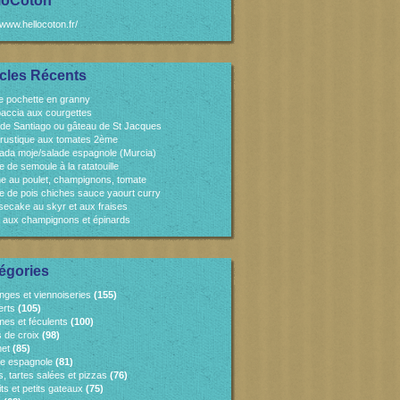
loCoton
/www.hellocoton.fr/
icles Récents
e pochette en granny
accia aux courgettes
 de Santiago ou gâteau de St Jacques
 rustique aux tomates 2ème
ada moje/salade espagnole (Murcia)
e de semoule à la ratatouille
e au poulet, champignons, tomate
e de pois chiches sauce yaourt curry
ecake au skyr et aux fraises
 aux champignons et épinards
égories
nges et viennoiseries
(155)
erts
(105)
es et féculents
(100)
s de croix
(98)
et
(85)
ne espagnole
(81)
, tartes salées et pizzas
(76)
ts et petits gateaux
(75)