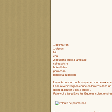
1 potimarron
1 oignon
lait
eau
2 bouillons cube à la volaille
sel et poivre
huile d'olive
parmesan
pancetta ou bacon
Laver le potimarron, le couper en morceaux et en
Faire revenir l'oignon coupé en lanières dans un 
d'eau et ajoutez y les 2 cubes .
Faire cuire jusqu'à ce les légumes soient tendre