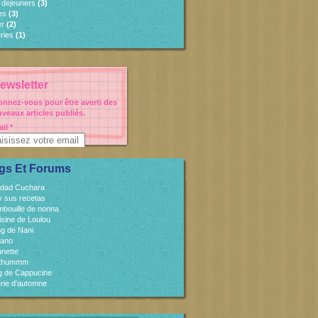
s déjeuners
(3)
es
(3)
er
(2)
ries
(1)
ewsletter
nnez-vous pour être averti des
veaux articles publiés.
il
gs Et Forums
idad Cuchara
 y sus recetas
mbouille de nonna
isine de Loulou
og de Nani
cano
unette
sthummm
og de Cappucine
rie d'automne