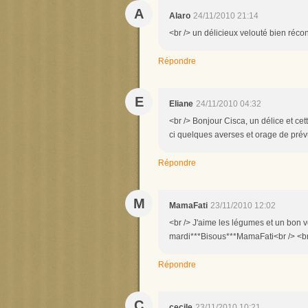
A
Alaro
24/11/2010 21:14
<br /> un délicieux velouté bien réconf
Répondre
E
Eliane
24/11/2010 04:32
<br /> Bonjour Cisca, un délice et cet
ci quelques averses et orage de prévu 
Répondre
M
MamaFati
23/11/2010 12:02
<br /> J'aime les légumes et un bon 
mardi***Bisous***MamaFati<br /> <br 
Répondre
C
cecile
23/11/2010 10:21