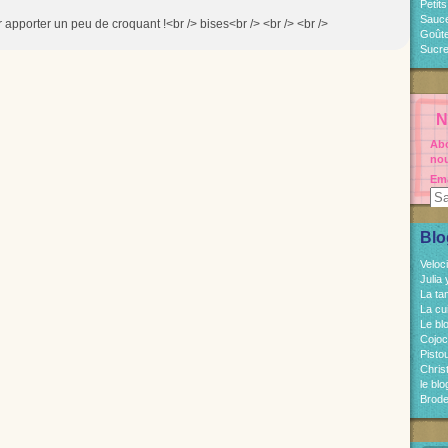
Petit
Sauc
 apporter un peu de croquant !<br /> bises<br /> <br /> <br />
Goût
Sucre
N
Abo
nou
Ema
Blo
Veloc
Julia
La ta
La cu
Le bl
Cojo
Pisto
Chri
le bl
Brode