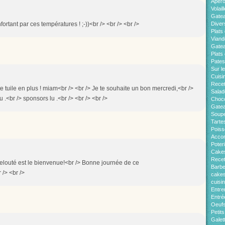
Apér
Volaill
Gate
ortant par ces températures ! ;-))<br /> <br /> <br />
Diver
Plats 
Viand
Gatea
Plats
Pates
Sur l
Cuisi
Recet
te tuile en plus ! miam<br /> <br /> Je te souhaite un bon mercredi,<br />
Salad
.<br /> sponsors lu .<br /> <br /> <br />
Choco
Gatea
Soup
Tarte
Pois
Acco
Poter
Cakes
Recet
velouté est le bienvenue!<br /> Bonne journée de ce
Barb
/> <br />
cakes
cuisi
Entre
Entré
Oeuf
Petit
Galet