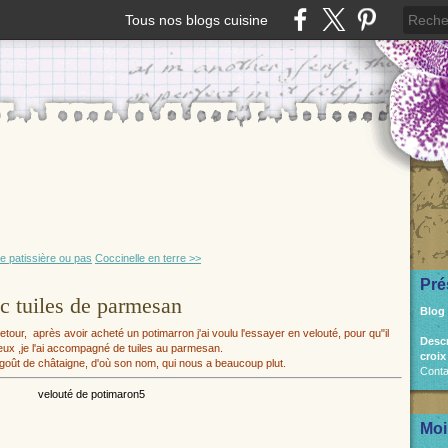
Tous nos blogs cuisine
 patissière ou pas
Coccinelle en terre >>
Pré
c tuiles de parmesan
Blog
etour, après avoir acheté un potimarron j'ai voulu l'essayer en velouté, pour qu"il
Desc
ux ,je l'ai accompagné de tuiles au parmesan.
croix
 goût de châtaigne, d'où son nom, qui nous a beaucoup plut.
Conta
Moi