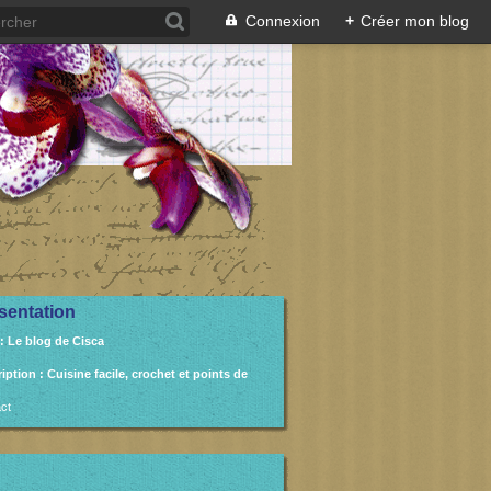
Connexion
+
Créer mon blog
sentation
: Le blog de Cisca
ription
: Cuisine facile, crochet et points de
ct