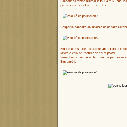
Pendant ce temps allumer le four à th 6 , sur une 
parmesan et les étaler en cercles.
Couper la pancetta en lanières et les faire reven
Enfourner les tuiles de parmesan et faire cuire le
Mixer le velouté, rectifier en sel et poivre.
Servir bien chaud avec les tuiles de parmesan et
Bon appétit !!