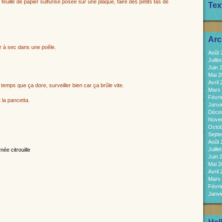
feuille de papier sulfurisé posée sur une plaque, faire des petits tas de
Tex
Arc
ir à sec dans une poêle.
Août
Juill
Juin 
Mai 
Avril
 temps que ça dore, surveiller bien car ça brûle vite.
Mars
Févri
 la pancetta.
Janvi
Déce
Nove
Octo
Sept
Août
Juill
Juin 
Mai 
Avril
Mars
Févri
Janvi