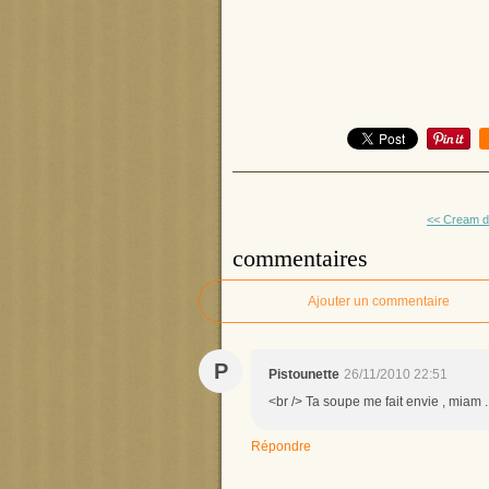
<< Cream de
commentaires
Ajouter un commentaire
P
Pistounette
26/11/2010 22:51
<br /> Ta soupe me fait envie , miam ..
Répondre