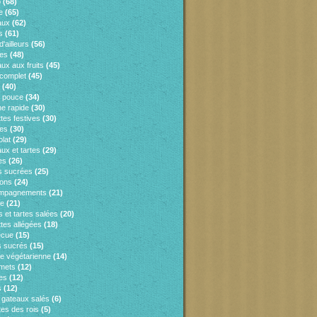
o
(68)
e
(65)
aux
(62)
s
(61)
d'ailleurs
(56)
es
(48)
ux aux fruits
(45)
 complet
(45)
(40)
e pouce
(34)
ne rapide
(30)
tes festives
(30)
es
(30)
lat
(29)
ux et tartes
(29)
es
(26)
s sucrées
(25)
sons
(24)
mpagnements
(21)
ie
(21)
 et tartes salées
(20)
tes allégées
(18)
ecue
(15)
 sucrés
(15)
ne végétarienne
(14)
mets
(12)
es
(12)
s
(12)
s gateaux salés
(6)
tes des rois
(5)