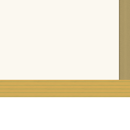
rblog
Top articles
Contact
Signaler un abus
C.G.U.
Rémunération e
Préférences cookies