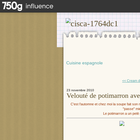
Cuisine espagnole
<< Cream de
23 novembre 2010
Velouté de potimarron ave
C'est l'automne et chez moi la soupe fait son r
"passe" mie
Le potimarron a un petit