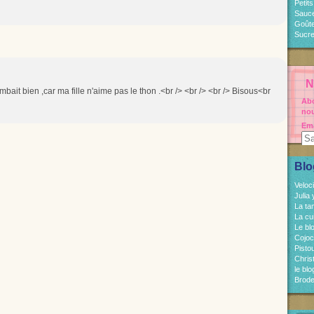
Petit
Sauc
Goût
Sucre
N
ombait bien ,car ma fille n'aime pas le thon .<br /> <br /> <br /> Bisous<br
Abo
nou
Ema
Blo
Veloc
Julia
La ta
La cu
Le bl
Cojo
Pisto
Chri
le bl
Brode