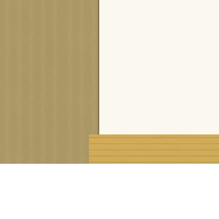
Voir le profil de
cisca
sur le portail Overblog
Créer un blog gratuit sur Ove