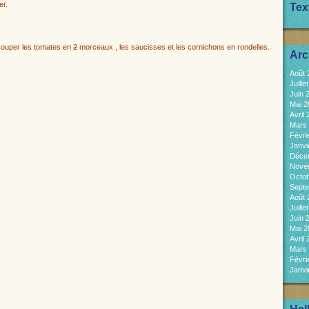
er.
Tex
couper les tomates en
2
morceaux , les saucisses et les cornichons en rondelles.
Arc
Août
Juill
Juin 
Mai 
Avril
Mars
Févri
Janvi
Déce
Nove
Octo
Sept
Août
Juill
Juin 
Mai 
Avril
Mars
Févri
Janvi