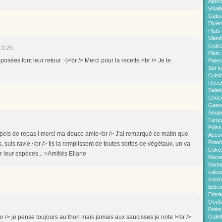
Apér
Volaill
Gate
Diver
Plats 
Viand
Gatea
13:26
Plats
sées font leur retour :-)<br /> Merci pour la recette.<br /> Je te
Pates
Sur l
Cuisi
Recet
Salad
Choco
Gatea
Soup
Tarte
Pois
els de repas ! merci ma douce amie<br /> J'ai remarqué ce matin que
Acco
Poter
 suis ravie.<br /> Ils la remplissent de toutes sortes de végétaux, un va
Cakes
ir leur espèces... >Amitiés Eliane
Recet
Barb
cakes
cuisi
Entre
Entré
Oeuf
Petit
br /> je pense toujours au thon mais jamais aux saucisses je note !<br />
Galet