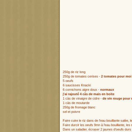
250g de riz long
250g de tomates cerises -
2 tomates pour moi
5 oeufs
6 saucisses Knacki
6 cornichons aigre doux -
normaux
j'ai rajouté 4 càs de mais en boite
1 càs de vinaigre de cidre -
de vin rouge pour
1 càs de moutarde
250g de fromage blanc
sel et poivre
Faire cuire le riz dans de l'eau bouillante salée, le
Faire durcir les oeufs 9mn à l'eau bouillante, les r
Dans un saladier, écraser 2 jaunes d'oeufs durs 