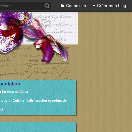
Connexion
+
Créer mon blog
sentation
: Le blog de Cisca
ription
: Cuisine facile, crochet et points de
ct