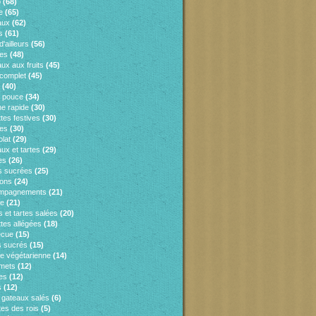
o
(68)
e
(65)
aux
(62)
s
(61)
d'ailleurs
(56)
es
(48)
ux aux fruits
(45)
 complet
(45)
(40)
e pouce
(34)
ne rapide
(30)
tes festives
(30)
es
(30)
lat
(29)
ux et tartes
(29)
es
(26)
s sucrées
(25)
sons
(24)
mpagnements
(21)
ie
(21)
 et tartes salées
(20)
tes allégées
(18)
ecue
(15)
 sucrés
(15)
ne végétarienne
(14)
mets
(12)
es
(12)
s
(12)
s gateaux salés
(6)
tes des rois
(5)