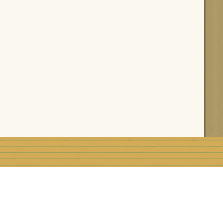
rblog
Top articles
Contact
Signaler un abus
C.G.U.
Rémunération e
Préférences cookies