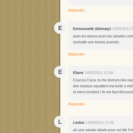
Répondre
E
Emmanuelle (bbtoupy)
14/05/2012 
aves les beaux jours les salades compo
souhaite une bonne journée.
Répondre
E
Eliane
14/05/2012 12:09
Coucou Cisca, tu me donnes des rapp
des oiseaux squattent ma boite a nids,
et vient constant ! Ils me faut découvr
Répondre
L
Loulou
13/05/2012 21:46
ah une salade idéale pour cet été !!<