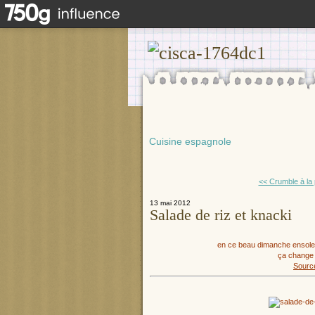
Cuisine espagnole
<< Crumble à la 
13 mai 2012
Salade de riz et knacki
en ce beau dimanche ensoleil
ça change 
Sourc