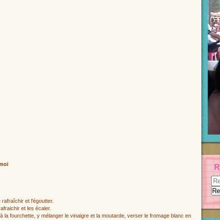
 moi
R
 rafraîchir et l'égoutter.
afraichir et les écaler.
à la fourchette, y mélanger le vinaigre et la moutarde, verser le fromage blanc en