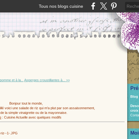
Tous nos blogs cuisine
pomme et à la...
Asperges croustillantes à... >>
Pré
Blog
Bonjour tout le monde,
Desc
lé voici une salade de riz qui m'a plut par son assaisonnement,
croix
de la simple vinaigrette ou de la mayonnaise.
Conta
e
: Cuisine Actuelle avec quelques modifs
Moi