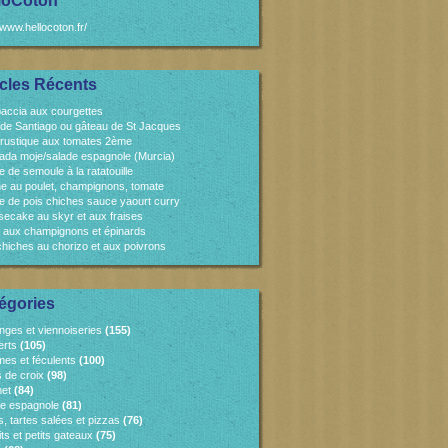
loCoton
/www.hellocoton.fr/
icles Récents
accia aux courgettes
 de Santiago ou gâteau de St Jacques
 rustique aux tomates 2ème
ada moje/salade espagnole (Murcia)
e de semoule à la ratatouille
e au poulet, champignons, tomate
e de pois chiches sauce yaourt curry
ecake au skyr et aux fraises
 aux champignons et épinards
chiches au chorizo et aux poivrons
égories
nges et viennoiseries
(155)
erts
(105)
es et féculents
(100)
s de croix
(98)
et
(84)
ne espagnole
(81)
, tartes salées et pizzas
(76)
ts et petits gateaux
(75)