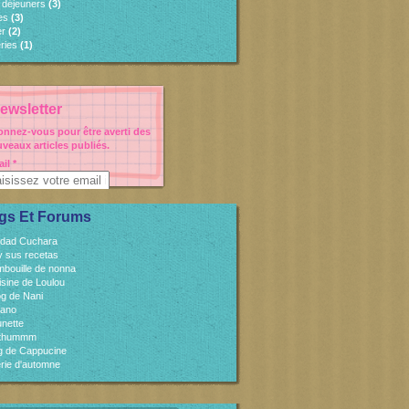
s déjeuners
(3)
es
(3)
er
(2)
ries
(1)
ewsletter
nnez-vous pour être averti des
veaux articles publiés.
il
gs Et Forums
idad Cuchara
 y sus recetas
mbouille de nonna
isine de Loulou
og de Nani
cano
unette
sthummm
og de Cappucine
rie d'automne