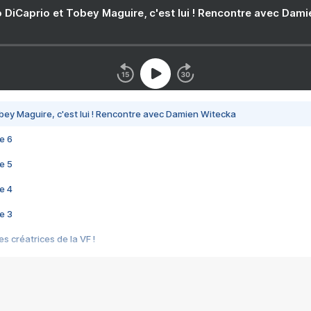
 DiCaprio et Tobey Maguire, c'est lui ! Rencontre avec Dam
bey Maguire, c'est lui ! Rencontre avec Damien Witecka
e 6
e 5
e 4
e 3
s créatrices de la VF !
e 2
e 1