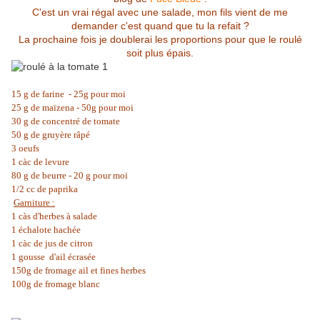
C'est un vrai régal avec une salade, mon fils vient de me
demander c'est quand que tu la refait ?
La prochaine fois je doublerai les proportions pour que le roulé
soit plus épais.
15 g de farine - 25g pour moi
25 g de maïzena - 50g pour moi
30 g de concentré de tomate
50 g de gruyère râpé
3 oeufs
1 càc de levure
80 g de beurre - 20 g pour moi
1/2 cc de paprika
Garniture :
1 càs d'herbes à salade
1 échalote hachée
1 càc de jus de citron
1 gousse d'ail écrasée
150g de fromage ail et fines herbes
100g de fromage blanc