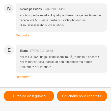
N
nicole passions
17/07/2011 14:05
<br /> superbe recette. A quelque chose près je fais la même
recette.<br /> Tu es superbe sur cette photo<br />
Bisoussssssss<br /> <br /> <br />
Répondre
E
Eliane
17/07/2011 10:48
<br /> EXTRA , un joli et délicieux roulé, j'aime tout encore !
<br /> merci Cisca, passe un bon dimanche ma douce
amie<br /> <br /> <br />
Répondre
< Poêlée de légumes
Bouchons pour l'apéritif >