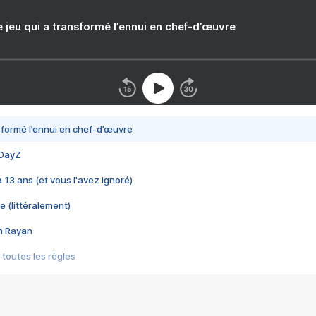
e jeu qui a transformé l’ennui en chef-d’œuvre
nsformé l’ennui en chef-d’œuvre
 DayZ
 a 13 ans (et vous l'avez ignoré)
e (littéralement)
im Rayan
 toutes les règles
s les jeux vidéo
us choquant de Rockstar ? - Le scandale BULLY