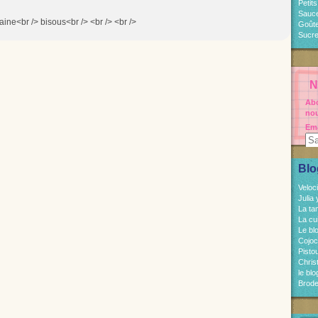
Petit
Sauc
aine<br /> bisous<br /> <br /> <br />
Goût
Sucre
N
Abo
nou
Ema
Blo
Veloc
Julia
La ta
La cu
Le bl
Cojo
Pisto
Chri
le bl
Brode