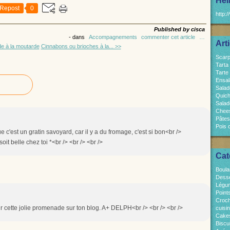
Hel
Repost
0
http:/
Published by cisca
-
dans
Accompagnements
commenter cet article
…
Art
de à la moutarde
Cinnabons ou brioches à la... >>
Scarp
Tarta
Tarte
Ensal
Salad
Quich
Salad
Chees
Pâtes
Pois 
e c'est un gratin savoyard, car il y a du fromage, c'est si bon<br />
oit belle chez toi *<br /> <br /> <br />
Cat
Boula
Dess
Légum
Point
Croch
r cette jolie promenade sur ton blog. A+ DELPH<br /> <br /> <br />
cuisi
Cakes
Biscui