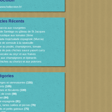
loCoton
/www.hellocoton.fr/
icles Récents
accia aux courgettes
 de Santiago ou gâteau de St Jacques
 rustique aux tomates 2ème
ada moje/salade espagnole (Murcia)
e de semoule à la ratatouille
e au poulet, champignons, tomate
e de pois chiches sauce yaourt curry
ecake au skyr et aux fraises
 aux champignons et épinards
chiches au chorizo et aux poivrons
égories
nges et viennoiseries
(155)
erts
(105)
es et féculents
(100)
s de croix
(98)
et
(84)
ne espagnole
(81)
, tartes salées et pizzas
(76)
ts et petits gateaux
(75)