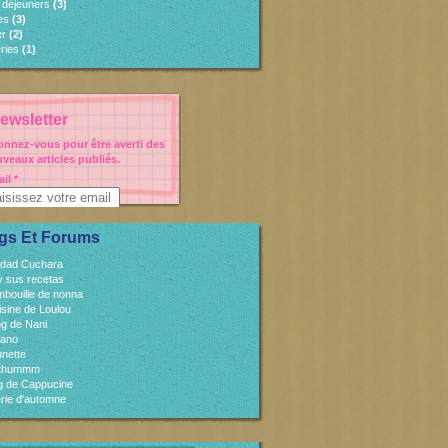
s déjeuners
(3)
es
(3)
er
(2)
ries
(1)
ewsletter
nnez-vous pour être averti des
veaux articles publiés.
il
gs Et Forums
idad Cuchara
 y sus recetas
mbouille de nonna
isine de Loulou
og de Nani
cano
unette
sthummm
og de Cappucine
rie d'automne