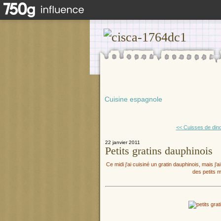
Cuisine espagnole
<< Cuisses de din
22 janvier 2011
Petits gratins dauphinois
Ce midi j'ai cuisiné un gratin dauphinois, mais j'ai
des petits m