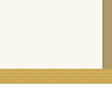
rblog
Top articles
Contact
Signaler un abus
C.G.U.
Rémunération e
Préférences cookies