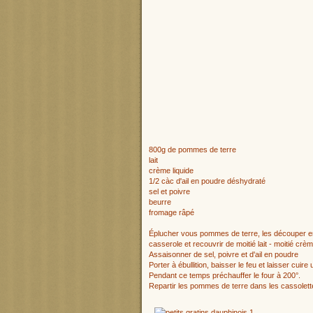
800g de pommes de terre
lait
crème liquide
1/2 càc d'ail en poudre déshydraté
sel et poivre
beurre
fromage râpé
Éplucher vous pommes de terre, les découper en 
casserole et recouvrir de moitié lait - moitié crèm
Assaisonner de sel, poivre et d'ail en poudre
Porter à ébullition, baisser le feu et laisser cuir
Pendant ce temps préchauffer le four à 200°.
Repartir les pommes de terre dans les cassolett