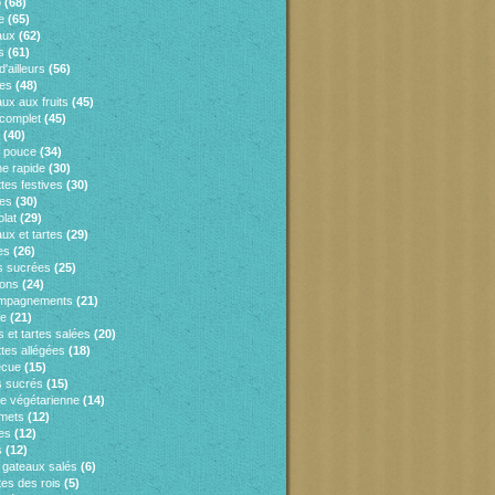
o
(68)
e
(65)
aux
(62)
s
(61)
d'ailleurs
(56)
es
(48)
ux aux fruits
(45)
 complet
(45)
(40)
e pouce
(34)
ne rapide
(30)
tes festives
(30)
es
(30)
lat
(29)
ux et tartes
(29)
es
(26)
s sucrées
(25)
sons
(24)
mpagnements
(21)
ie
(21)
 et tartes salées
(20)
tes allégées
(18)
ecue
(15)
 sucrés
(15)
ne végétarienne
(14)
mets
(12)
es
(12)
s
(12)
s gateaux salés
(6)
tes des rois
(5)