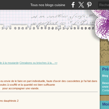
Tous nos blogs cuisine
de à la moutarde
Cinnabons ou brioches à la... >>
Pré
Blog
 eu envie de le faire en part individuelle, faute d'avoir des cassolettes je l'ai fait dans
Desc
oules à soufflé et la quantité est bien suffisante
croix
pour accompagner une viande.
Conta
Moi