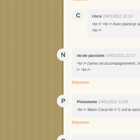
C
cisca
24/01/2011 22:13
<br /> <br /> Avec plaisir,je 
<br />
N
nicole passions
24/01/2011 21:17
<br /> j'aime cet accompagnement...h
/> <br />
Répondre
P
Pistounette
24/01/2011 12:05
<br /> Miam Cisca<br /> C est la saison
Répondre