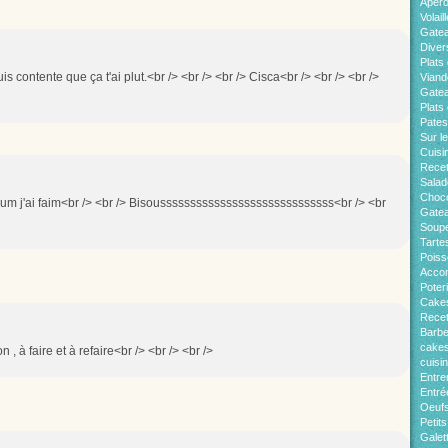
Apér
Volaill
Gate
Diver
Plats 
suis contente que ça t'ai plut.<br /> <br /> <br /> Cisca<br /> <br /> <br />
Viand
Gatea
Plats
Pates
Sur l
Cuisi
Recet
Salad
Choco
um j'ai faim<br /> <br /> Bisousssssssssssssssssssssssssssss<br /> <br
Gatea
Soup
Tarte
Pois
Acco
Poter
Cakes
Recet
Barb
cakes
 , à faire et à refaire<br /> <br /> <br />
cuisi
Entre
Entré
Oeuf
Petit
Galet