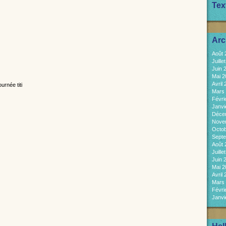
Tex
Arc
Août
Juill
Juin 
Mai 
Avril
Mars
Févri
Janvi
Déce
Nove
Octo
Sept
Août
Juill
Juin 
Mai 
Avril
Mars
Févri
Janvi