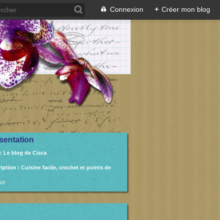
Connexion
+
Créer mon blog
sentation
: Le blog de Cisca
ription
: Cuisine facile, crochet et points de
ct