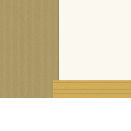
Voir le profil de
cisca
sur le portail Overblog
Créer un blog gratuit sur Ove