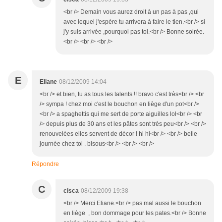
<br /> Demain vous aurez droit à un pas à pas ,qui
avec lequel j'espère tu arrivera à faire le tien.<br /> si
j'y suis arrivée ,pourquoi pas toi.<br /> Bonne soirée.
<br /> <br /> <br />
E
Eliane
08/12/2009 14:04
<br /> et bien, tu as tous les talents !! bravo c'est très<br /> <br
/> sympa ! chez moi c'est le bouchon en liège d'un pot<br />
<br /> a spaghettis qui me sert de porte aiguilles lol<br /> <br
/> depuis plus de 30 ans et les pâtes sont très peu<br /> <br />
renouvelées elles servent de décor ! hi hi<br /> <br /> belle
journée chez toi . bisous<br /> <br /> <br />
Répondre
C
cisca
08/12/2009 19:38
<br /> Merci Eliane.<br /> pas mal aussi le bouchon
en liège , bon dommage pour les pates.<br /> Bonne