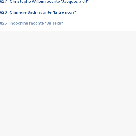
#27 : Christophe Willem raconte "Jacques a dit"
#26 : Chimène Badi raconte "Entre nous"
#25 : Indochine raconte "3e sexe"
#24 : Zaho raconte "C'est chelou"
#23 : Patrick Bruel raconte "Au café des délices"
#22 : Kyo raconte "Le chemin"
#21 : Nolwenn Leroy raconte "Cassé"
#20 : Patrick Hernandez raconte "Born to be alive"
#19 : Lorie raconte "Près de moi"
#18 : Michael Jones raconte "A nos actes manqués" (avec Jean-Jacque
#17 : Khaled raconte "Aïcha"
#16 : Corneille raconte "Parce qu'on vient de loin"
#15 : Indochine raconte "L'aventurier"