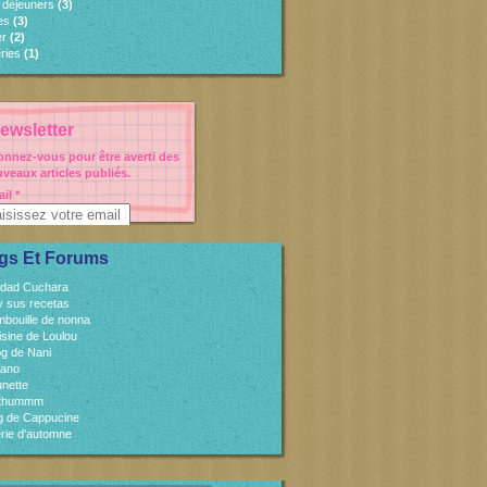
s déjeuners
(3)
es
(3)
er
(2)
ries
(1)
ewsletter
nnez-vous pour être averti des
veaux articles publiés.
il
gs Et Forums
idad Cuchara
 y sus recetas
mbouille de nonna
isine de Loulou
og de Nani
cano
unette
sthummm
og de Cappucine
rie d'automne