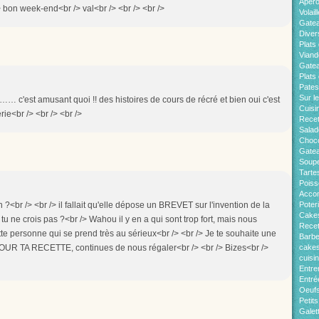
Apér
/> bon week-end<br /> val<br /> <br /> <br />
Volaill
Gate
Diver
Plats 
Viand
Gatea
Plats
Pates
Sur l
…… c'est amusant quoi !! des histoires de cours de récré et bien oui c'est
Cuisi
ie<br /> <br /> <br />
Recet
Salad
Choco
Gatea
Soup
Tarte
Pois
Acco
?<br /> <br /> il fallait qu'elle dépose un BREVET sur l'invention de la
Poter
Cakes
!! tu ne crois pas ?<br /> Wahou il y en a qui sont trop fort, mais nous
Recet
ette personne qui se prend très au sérieux<br /> <br /> Je te souhaite une
Barb
R TA RECETTE, continues de nous régaler<br /> <br /> Bizes<br />
cakes
cuisi
Entre
Entré
Oeuf
Petit
Galet