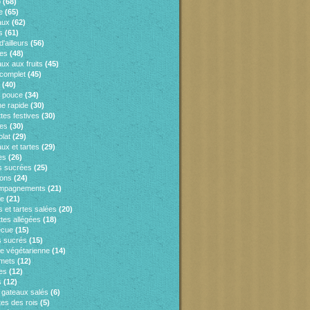
o
(68)
e
(65)
aux
(62)
s
(61)
d'ailleurs
(56)
es
(48)
ux aux fruits
(45)
 complet
(45)
(40)
e pouce
(34)
ne rapide
(30)
tes festives
(30)
es
(30)
lat
(29)
ux et tartes
(29)
es
(26)
s sucrées
(25)
sons
(24)
mpagnements
(21)
ie
(21)
 et tartes salées
(20)
tes allégées
(18)
ecue
(15)
 sucrés
(15)
ne végétarienne
(14)
mets
(12)
es
(12)
s
(12)
s gateaux salés
(6)
tes des rois
(5)