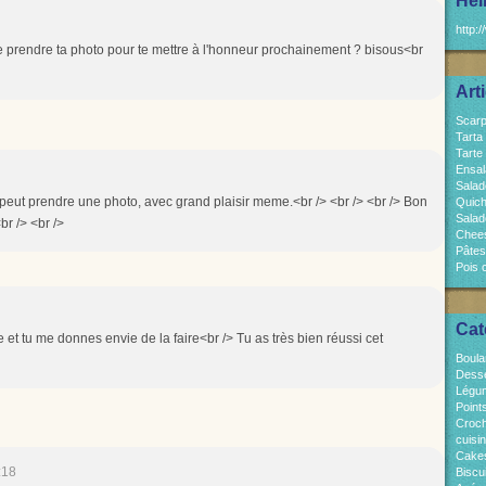
Hel
http:/
s-je prendre ta photo pour te mettre à l'honneur prochainement ? bisous<br
Art
Scarp
Tarta
Tarte
Ensal
Salad
u peut prendre une photo, avec grand plaisir meme.<br /> <br /> <br /> Bon
Quich
Salad
br /> <br />
Chees
Pâtes
Pois 
Cat
te et tu me donnes envie de la faire<br /> Tu as très bien réussi cet
Boula
Dess
Légum
Point
Croch
cuisi
Cakes
:18
Biscui