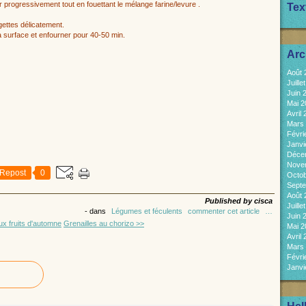
ter progressivement tout en fouettant le mélange farine/levure .
Tex
rgettes délicatement.
 la surface et enfourner pour 40-50 min.
Arc
Août
Juill
Juin 
Mai 
Avril
Mars
Févri
Janvi
Déce
Nove
Repost
0
Octo
Sept
Août
Published by cisca
Juill
-
dans
Légumes et féculents
commenter cet article
…
Juin 
x fruits d'automne
Grenailles au chorizo >>
Mai 
Avril
Mars
Févri
Janvi