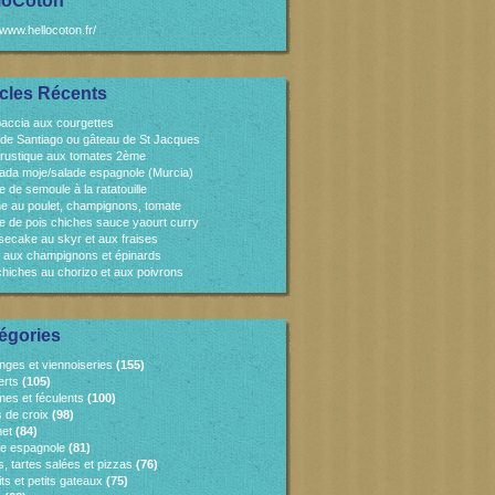
loCoton
/www.hellocoton.fr/
icles Récents
accia aux courgettes
 de Santiago ou gâteau de St Jacques
 rustique aux tomates 2ème
ada moje/salade espagnole (Murcia)
e de semoule à la ratatouille
e au poulet, champignons, tomate
e de pois chiches sauce yaourt curry
ecake au skyr et aux fraises
 aux champignons et épinards
chiches au chorizo et aux poivrons
égories
nges et viennoiseries
(155)
erts
(105)
es et féculents
(100)
s de croix
(98)
et
(84)
ne espagnole
(81)
, tartes salées et pizzas
(76)
ts et petits gateaux
(75)