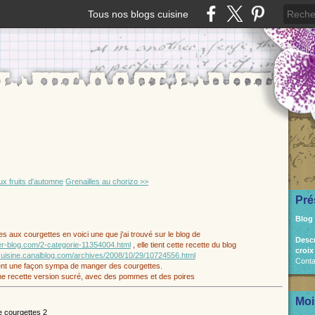
Tous nos blogs cuisine
x fruits d'automne
Grenailles au chorizo >>
Pré
Blog
es aux courgettes en voici une que j'ai trouvé sur le blog de
Desc
er-blog.com/2-categorie-11354004.html
, elle tient cette recette du blog
croix
lecuisine.canalblog.com/archives/2008/10/29/10724556.html
Conta
nt une façon sympa de manger des courgettes.
ême recette version sucré, avec des pommes et des poires
Moi