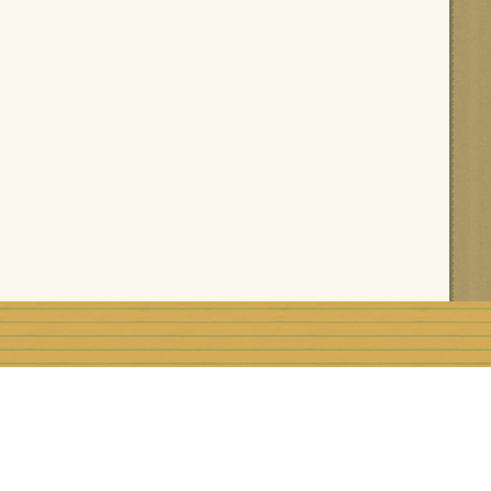
rblog
Top articles
Contact
Signaler un abus
C.G.U.
Rémunération e
Préférences cookies