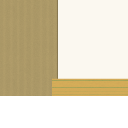
Voir le profil de
cisca
sur le portail Overblog
Créer un blog gratuit sur Ove