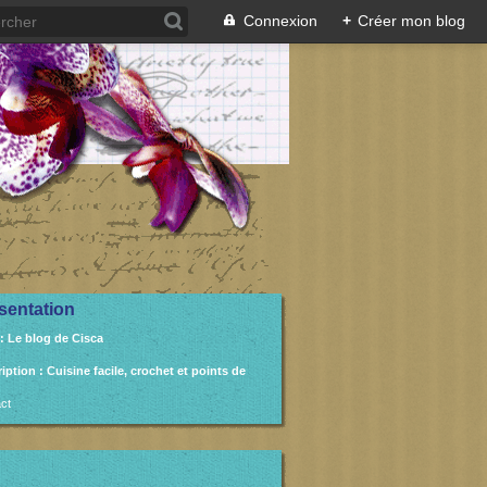
Connexion
+
Créer mon blog
sentation
: Le blog de Cisca
ription
: Cuisine facile, crochet et points de
ct