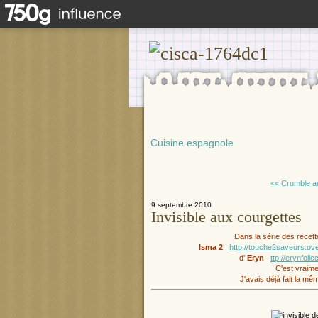
Cuisine espagnole
<< Crumble au
9 septembre 2010
Invisible aux courgettes
Dans la série des recett
Isma 2
:
http://touche2saveurs.ov
d'
Eryn
:
ttp://erynfol
C'est vraime
J'avais déjà fait la m