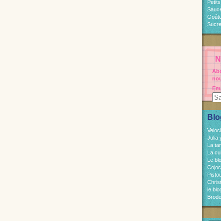
Petit
Sauc
Goût
Sucre
N
Abo
nou
Ema
Blo
Veloc
Julia
La ta
La cu
Le bl
Cojo
Pisto
Chri
le bl
Brode