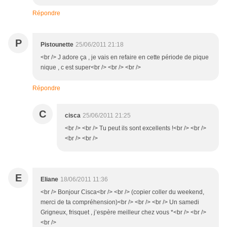
Répondre
P
Pistounette
25/06/2011 21:18
<br /> J adore ça , je vais en refaire en cette période de pique
nique , c est super<br /> <br /> <br />
Répondre
C
cisca
25/06/2011 21:25
<br /> <br /> Tu peut ils sont excellents !<br /> <br />
<br /> <br />
E
Eliane
18/06/2011 11:36
<br /> Bonjour Cisca<br /> <br /> (copier coller du weekend,
merci de ta compréhension)<br /> <br /> <br /> Un samedi
Grigneux, frisquet , j’espère meilleur chez vous *<br /> <br />
<br />