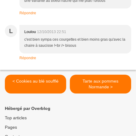
une variante au boeuf haché qui me plait ! bisous
Répondre
L
Loulou
12/10/2013 22:51
c'est bien sympa ces courgettes et bien moins gras qu'avec la
chaire à saucisse !<br /> bisous
Répondre
< Cookies au blé soufflé
Tarte aux pommes
Normande >
Hébergé par Overblog
Top articles
Pages