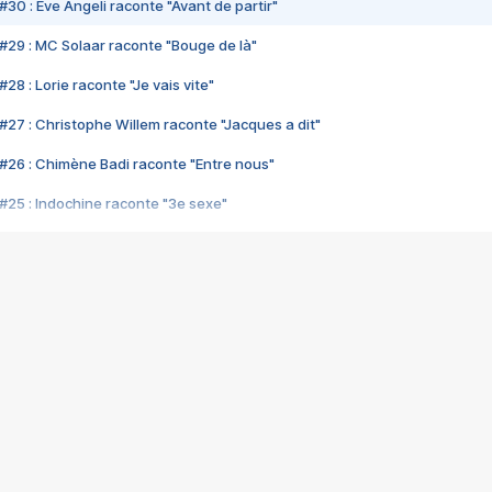
#30 : Eve Angeli raconte "Avant de partir"
#29 : MC Solaar raconte "Bouge de là"
28 : Lorie raconte "Je vais vite"
#27 : Christophe Willem raconte "Jacques a dit"
#26 : Chimène Badi raconte "Entre nous"
#25 : Indochine raconte "3e sexe"
#24 : Zaho raconte "C'est chelou"
#23 : Patrick Bruel raconte "Au café des délices"
#22 : Kyo raconte "Le chemin"
#21 : Nolwenn Leroy raconte "Cassé"
#20 : Patrick Hernandez raconte "Born to be alive"
#19 : Lorie raconte "Près de moi"
#18 : Michael Jones raconte "A nos actes manqués" (avec Jean-Jacque