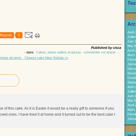
Tex
Arc
Août
Repost
0
Juill
Juin 
Mai 
Published by cisca
Avril
-
dans
Cakes, tartes salées et pizzas
commenter cet article
…
Mars
mmes de terre...
Cheese cake New Yorkais >>
Févri
Janvi
Déce
Nove
Octo
Sept
Août
Juill
Juin 
Mai 
Avril
e of this cake. As it is Easter it would be a really gift to someone if you
Mars
oved ones. I have tried it at home and it turned out to be the best cake I
Févri
Janvi