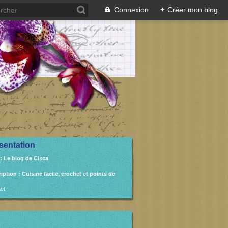
Connexion
+
Créer mon blog
sentation
: Le blog de Cisca
ription
: Cuisine facile, crochet et points de
ct