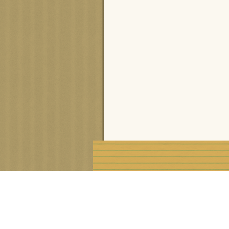
Voir le profil de
cisca
sur le portail Overblog
Créer un blog gratuit sur Ove