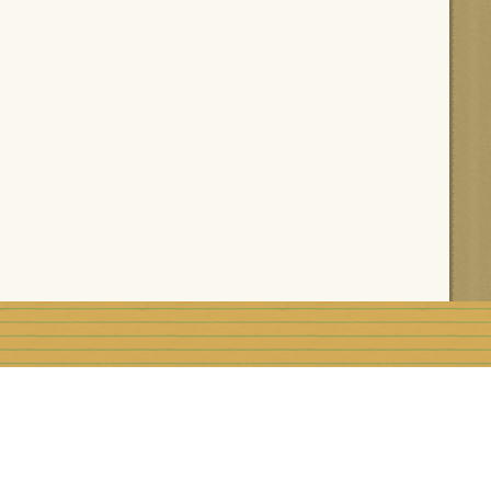
rblog
Top articles
Contact
Signaler un abus
C.G.U.
Rémunération e
Préférences cookies