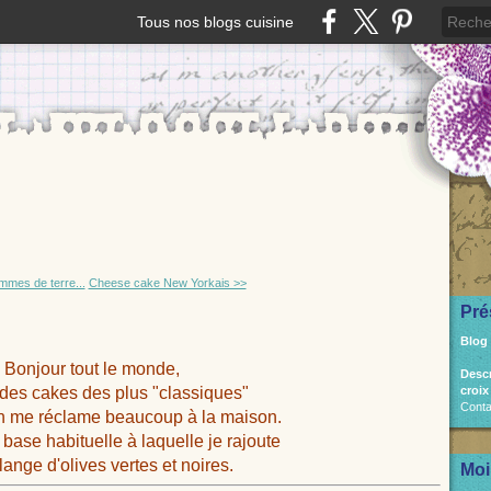
Tous nos blogs cuisine
mmes de terre...
Cheese cake New Yorkais >>
Pré
Blog
Bonjour tout le monde,
Desc
 des cakes des plus "classiques"
croix
Conta
on me réclame beaucoup à la maison.
 base habituelle à laquelle je rajoute
ange d'olives vertes et noires.
Moi