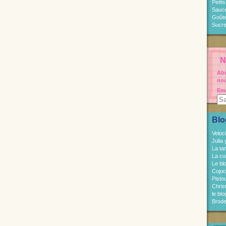
Petit
Sauc
Goût
Sucre
N
Abo
nou
Ema
Blo
Veloc
Julia
La ta
La cu
Le bl
Cojo
Pisto
Chri
le bl
Brode