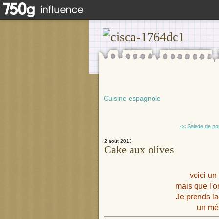
Cuisine espagnole
<< Salade de po
2 août 2013
Cake aux olives
voici un
mais que l'
Je prends la
un mél