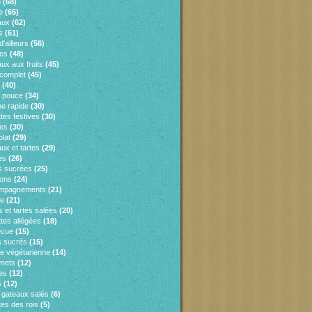
o
(68)
e
(65)
aux
(62)
s
(61)
d'ailleurs
(56)
es
(48)
ux aux fruits
(45)
 complet
(45)
(40)
e pouce
(34)
ne rapide
(30)
tes festives
(30)
es
(30)
lat
(29)
ux et tartes
(29)
es
(26)
s sucrées
(25)
sons
(24)
mpagnements
(21)
ie
(21)
 et tartes salées
(20)
tes allégées
(18)
ecue
(15)
 sucrés
(15)
ne végétarienne
(14)
mets
(12)
es
(12)
s
(12)
s gateaux salés
(6)
tes des rois
(5)