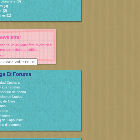
s déjeuners
(3)
es
(3)
er
(2)
ries
(1)
ewsletter
nnez-vous pour être averti des
veaux articles publiés.
il
gs Et Forums
idad Cuchara
 y sus recetas
mbouille de nonna
isine de Loulou
og de Nani
cano
unette
sthummm
og de Cappucine
rie d'automne