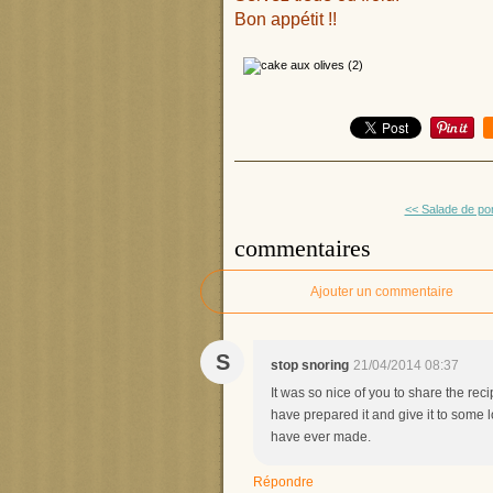
Bon appétit !!
<< Salade de po
commentaires
Ajouter un commentaire
S
stop snoring
21/04/2014 08:37
It was so nice of you to share the recip
have prepared it and give it to some l
have ever made.
Répondre