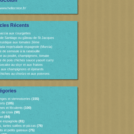
loCoton
/www.hellocoton.fr/
icles Récents
accia aux courgettes
 de Santiago ou gâteau de St Jacques
 rustique aux tomates 2ème
ada moje/salade espagnole (Murcia)
e de semoule à la ratatouille
e au poulet, champignons, tomate
e de pois chiches sauce yaourt curry
ecake au skyr et aux fraises
 aux champignons et épinards
chiches au chorizo et aux poivrons
égories
nges et viennoiseries
(155)
erts
(105)
es et féculents
(100)
s de croix
(98)
et
(84)
ne espagnole
(81)
, tartes salées et pizzas
(76)
ts et petits gateaux
(75)