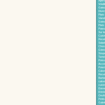
Apér
Volaill
Gate
Diver
Plats 
Viand
Gatea
Plats
Pates
Sur l
Cuisi
Recet
Salad
Choco
Gatea
Soup
Tarte
Pois
Acco
Poter
Cakes
Recet
Barb
cakes
cuisi
Entre
Entré
Oeuf
Petit
Galet