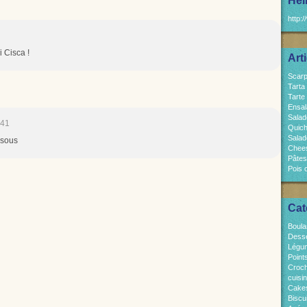
Hel
http:/
i Cisca !
Art
Scarp
Tarta
Tarte
Ensal
Salad
:41
Quich
Salad
bisous
Chees
Pâtes
Pois 
Cat
Boula
Dess
Légum
Point
Croch
cuisi
Cakes
Biscui