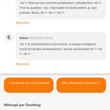
<br /> Voilà qui me convient parfaitement, j'adopte illico.<br />
Pour ta question : oui, il faut battre les œufs entiers, je vais
préciser. Bises.<br /> <br /> <br />
Répondre
E
Eliane
05/10/2009 19:55
<br /> le chocolat blanc et les poires ,a essayer d'urgence,
bravo tes photos donnent envie ! bonne soirée bises<br /> <br
/> <br />
Répondre
< Avancée du vert comme
Mes dernières poteries >
...
Hébergé par Overblog