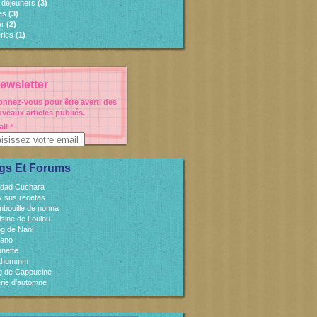
s déjeuners
(3)
es
(3)
er
(2)
ries
(1)
ewsletter
nnez-vous pour être averti des
veaux articles publiés.
il
gs Et Forums
idad Cuchara
 y sus recetas
mbouille de nonna
isine de Loulou
og de Nani
cano
unette
sthummm
og de Cappucine
rie d'automne