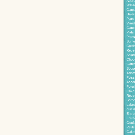
Apér
Volaill
Gate
Diver
Plats 
Viand
Gatea
Plats
Pates
Sur l
Cuisi
Recet
Salad
Choco
Gatea
Soup
Tarte
Pois
Acco
Poter
Cakes
Recet
Barb
cakes
cuisi
Entre
Entré
Oeuf
Petit
Galet