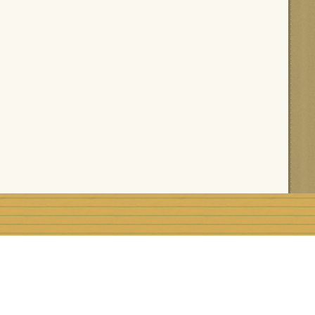
rblog
Top articles
Contact
Signaler un abus
C.G.U.
Rémunération e
Préférences cookies