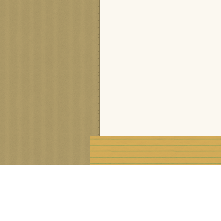
Voir le profil de
cisca
sur le portail Overblog
Créer un blog gratuit sur Ove