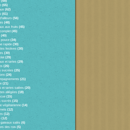
o
(68)
e
(65)
aux
(62)
s
(61)
d'ailleurs
(56)
es
(48)
ux aux fruits
(45)
 complet
(45)
(40)
e pouce
(34)
ne rapide
(30)
tes festives
(30)
es
(30)
lat
(29)
ux et tartes
(29)
es
(26)
s sucrées
(25)
sons
(24)
mpagnements
(21)
ie
(21)
 et tartes salées
(20)
tes allégées
(18)
ecue
(15)
 sucrés
(15)
ne végétarienne
(14)
mets
(12)
es
(12)
s
(12)
s gateaux salés
(6)
tes des rois
(5)