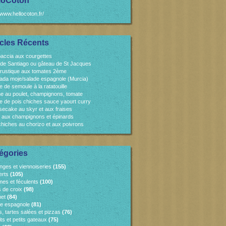
loCoton
/www.hellocoton.fr/
icles Récents
accia aux courgettes
 de Santiago ou gâteau de St Jacques
 rustique aux tomates 2ème
ada moje/salade espagnole (Murcia)
e de semoule à la ratatouille
e au poulet, champignons, tomate
e de pois chiches sauce yaourt curry
ecake au skyr et aux fraises
 aux champignons et épinards
chiches au chorizo et aux poivrons
égories
nges et viennoiseries
(155)
erts
(105)
es et féculents
(100)
s de croix
(98)
et
(84)
ne espagnole
(81)
, tartes salées et pizzas
(76)
ts et petits gateaux
(75)