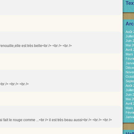
Tex
Arc
Août
Juill
Juin 
Mai 
nouille,elle est très belle<br /> <br /> <br />
Avril
Mars
Févri
Janvi
Déce
Nove
Octo
Sept
br /> <br /> <br />
Août
Juill
Juin 
Mai 
Avril
Mars
Févri
Janvi
 fait le rouge comme ...<br /> il est très beau aussi<br /> <br /> <br />