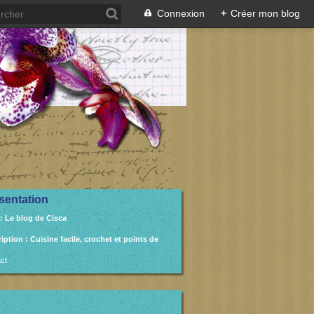
Connexion
+
Créer mon blog
sentation
: Le blog de Cisca
ription
: Cuisine facile, crochet et points de
ct