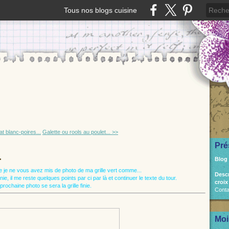
Tous nos blogs cuisine
t blanc-poires...
Galette ou rools au poulet... >>
Pré
.
Blog
ue je ne vous avez mis de photo de ma grille vert comme...
Desc
ie, il me reste quelques points par ci par là et continuer le texte du tour.
croix
 prochaine photo se sera la grille finie.
Conta
Moi