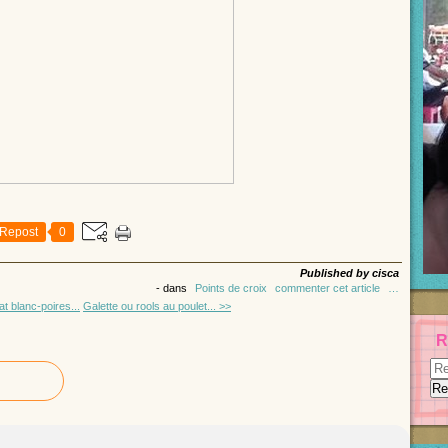
Repost
0
Published by cisca
-
dans
Points de croix
commenter cet article
…
t blanc-poires...
Galette ou rools au poulet... >>
R