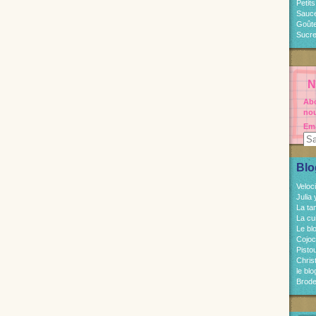
Petit
Sauc
Goût
Sucre
N
Abo
nou
Ema
Blo
Veloc
Julia
La ta
La cu
Le bl
Cojo
Pisto
Chri
le bl
Brode