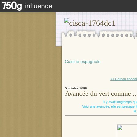
Cuisine espagnole
<< Gateau chocola
5 octobre 2009
Avancée du vert comme ..
Il y avait longtemps q
Voici une avancée, elle est presque fin
la