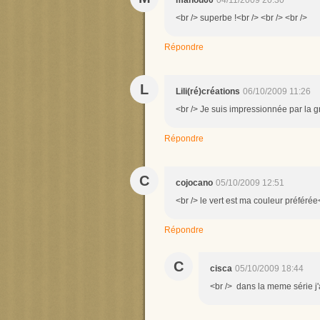
manou60
04/11/2009 20:30
<br /> superbe !<br /> <br /> <br />
Répondre
L
Lili(ré)créations
06/10/2009 11:26
<br /> Je suis impressionnée par la gre
Répondre
C
cojocano
05/10/2009 12:51
<br /> le vert est ma couleur préférée<
Répondre
C
cisca
05/10/2009 18:44
<br /> dans la meme série j'ai