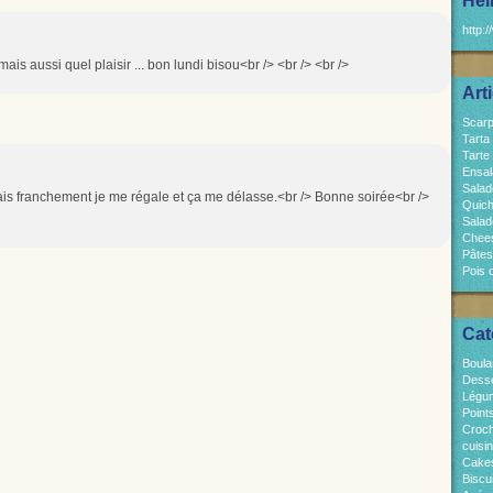
Hel
http:/
, mais aussi quel plaisir ... bon lundi bisou<br /> <br /> <br />
Art
Scarp
Tarta
Tarte
Ensal
Salad
mais franchement je me régale et ça me délasse.<br /> Bonne soirée<br />
Quich
Salad
Chees
Pâtes
Pois 
Cat
Boula
Dess
Légum
Point
Croch
cuisi
Cakes
Biscui