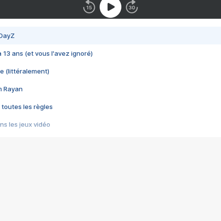
 DayZ
 a 13 ans (et vous l'avez ignoré)
e (littéralement)
im Rayan
 toutes les règles
s les jeux vidéo
us choquant de Rockstar ? - Le scandale BULLY
e plus moche de Steam
du RÊVE tourne au CAUCHEMAR
pendant 8 heures
it… à tort