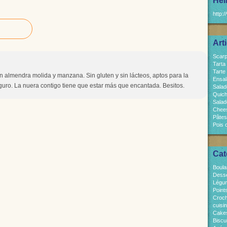
Hel
http:/
Art
Scarp
Tarta
Tarte
on almendra molida y manzana. Sin gluten y sin lácteos, aptos para la
Ensal
guro. La nuera contigo tiene que estar más que encantada. Besitos.
Salad
Quich
Salad
Chees
Pâtes
Pois 
Cat
Boula
Dess
Légum
Point
Croch
cuisi
Cakes
Biscui