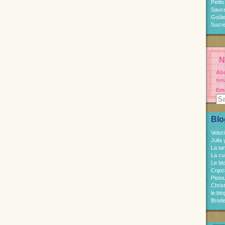
Petit
Sauc
Goût
Sucre
N
Abo
nou
Ema
Blo
Veloc
Julia
La ta
La cu
Le bl
Cojo
Pisto
Chri
le bl
Brode