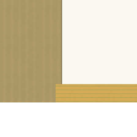
Voir le profil de
cisca
sur le portail Overblog
Créer un blog gratuit sur Ove