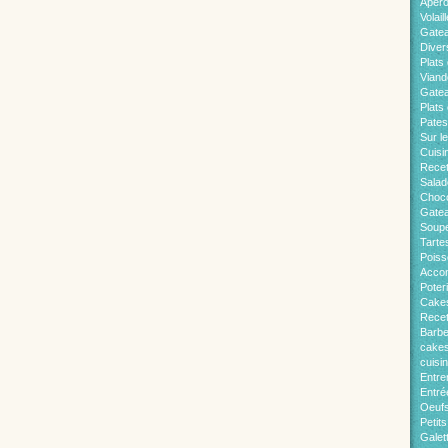
Apér
Volaill
Gate
Diver
Plats 
Viand
Gatea
Plats
Pates
Sur l
Cuisi
Recet
Salad
Choco
Gatea
Soup
Tarte
Pois
Acco
Poter
Cakes
Recet
Barb
cakes
cuisi
Entre
Entré
Oeuf
Petit
Galet