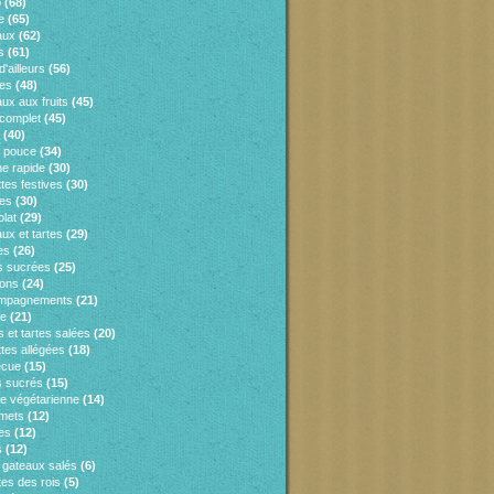
o
(68)
e
(65)
aux
(62)
s
(61)
d'ailleurs
(56)
es
(48)
ux aux fruits
(45)
 complet
(45)
(40)
e pouce
(34)
ne rapide
(30)
tes festives
(30)
es
(30)
lat
(29)
ux et tartes
(29)
es
(26)
s sucrées
(25)
sons
(24)
mpagnements
(21)
ie
(21)
 et tartes salées
(20)
tes allégées
(18)
ecue
(15)
 sucrés
(15)
ne végétarienne
(14)
mets
(12)
es
(12)
s
(12)
s gateaux salés
(6)
tes des rois
(5)