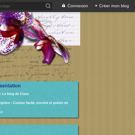
Connexion
+
Créer mon blog
sentation
: Le blog de Cisca
ription
: Cuisine facile, crochet et points de
ct