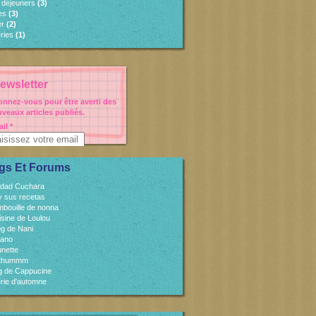
s déjeuners
(3)
es
(3)
er
(2)
ries
(1)
ewsletter
nnez-vous pour être averti des
veaux articles publiés.
il
gs Et Forums
idad Cuchara
 y sus recetas
mbouille de nonna
isine de Loulou
og de Nani
cano
unette
sthummm
og de Cappucine
rie d'automne