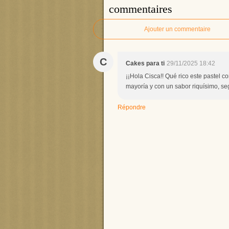
commentaires
Ajouter un commentaire
C
Cakes para ti
29/11/2025 18:42
¡¡Hola Cisca!! Qué rico este pastel c
mayoría y con un sabor riquísimo, se
Répondre