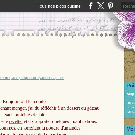
Tous nos blogs cuisine
e 2ème
Courge espagnole (valenciana)... >>
Pré
Blog
Bonjour tout le monde,
Desc
venant manger, j'ai du réfléchir à un dessert ou gâteau
croix
Conta
sans protéines de lait.
cette
recette
et d'y apporter quelques modifications.
 pommes, en torréfiant la poudre d'amandes
Moi
laçant le beurre par de la margarine.