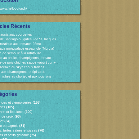
loCoton
/www.hellocoton.fr/
icles Récents
accia aux courgettes
 de Santiago ou gâteau de St Jacques
 rustique aux tomates 2ème
ada moje/salade espagnole (Murcia)
e de semoule à la ratatouille
e au poulet, champignons, tomate
e de pois chiches sauce yaourt curry
ecake au skyr et aux fraises
 aux champignons et épinards
chiches au chorizo et aux poivrons
égories
nges et viennoiseries
(155)
erts
(105)
es et féculents
(100)
s de croix
(98)
et
(84)
ne espagnole
(81)
, tartes salées et pizzas
(76)
ts et petits gateaux
(75)