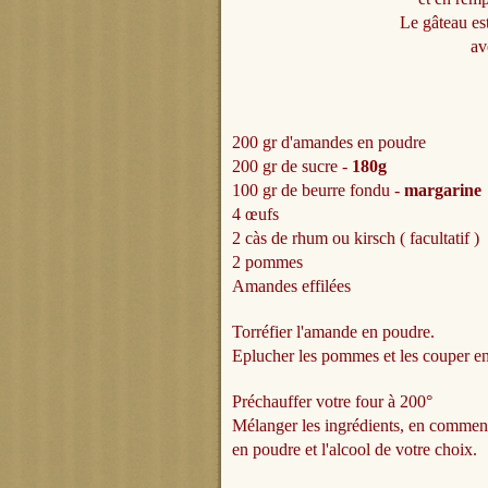
Le gâteau est
av
200 gr d'amandes en poudre
200
gr
de sucre -
180g
100 gr de beurre fondu -
margarine
4 œufs
2
càs
de rhum ou kirsch ( facultatif )
2 pommes
Amandes effilées
Torréfier l'amande en poudre.
Eplucher les pommes et les couper en
Préchauffer votre four à 200°
Mélanger les ingrédients, en comme
en poudre et l'alcool de votre choix.