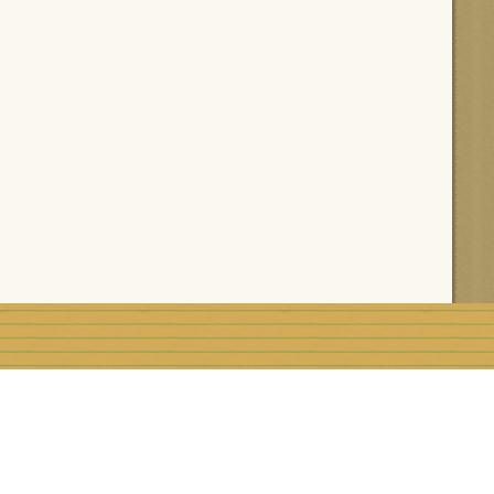
rblog
Top articles
Contact
Signaler un abus
C.G.U.
Rémunération e
Préférences cookies