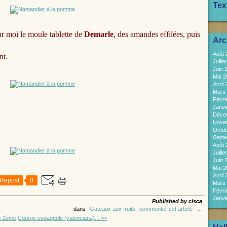
Tex
ur moi le moule tablette de
Demarle
, des amandes effilées, puis
Arc
Août
nt.
Juill
Juin 
Mai 
Avril
Mars
Févri
Janvi
Déce
Nove
Octo
Sept
Août
Juill
Juin 
Mai 
Avril
Repost
0
Mars
Févri
Janvi
Published by cisca
-
dans
Gateaux aux fruits
commenter cet article
…
e 2ème
Courge espagnole (valenciana)... >>