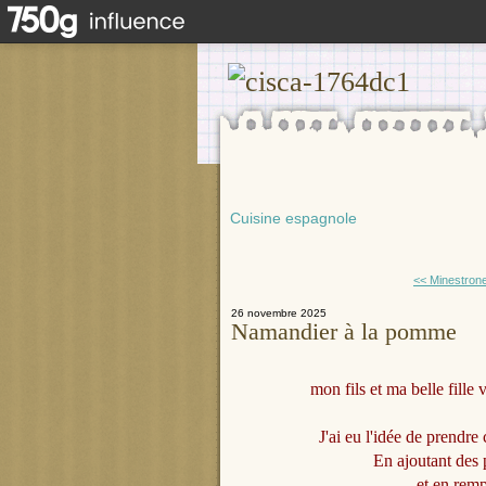
Cuisine espagnole
<< Minestron
26 novembre 2025
Namandier à la pomme
mon fils et ma belle fille 
J'ai eu l'idée de prendre 
En ajoutant des
et en remp