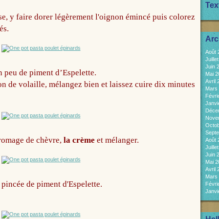
Tex
e, y faire dorer légèrement l'oignon émincé puis colorez
és.
Arc
Août
Juill
Juin 
un peu de piment d’Espelette.
Mai 
Avril
n de volaille, mélangez bien et laissez cuire dix minutes
Mars
Févri
Janvi
Déce
Nove
Octo
Sept
 fromage de chèvre,
la crème
et mélanger.
Août
Juill
Juin 
Mai 
Avril
Mars
pincée de piment d'Espelette.
Févri
Janvi