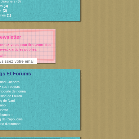
s déjeuners
(3)
es
(3)
er
(2)
ries
(1)
ewsletter
nnez-vous pour être averti des
veaux articles publiés.
il
gs Et Forums
idad Cuchara
 y sus recetas
mbouille de nonna
isine de Loulou
og de Nani
cano
unette
sthummm
og de Cappucine
rie d'automne