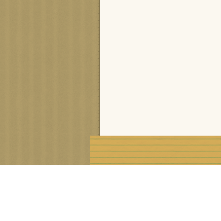
Voir le profil de
cisca
sur le portail Overblog
Créer un blog gratuit sur Ove