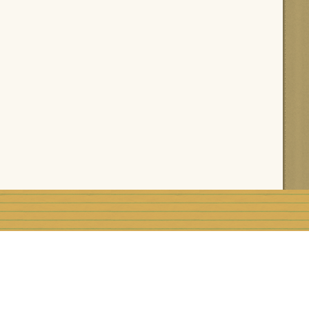
rblog
Top articles
Contact
Signaler un abus
C.G.U.
Rémunération e
Préférences cookies