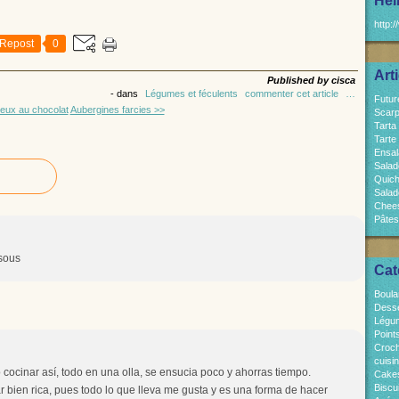
Hel
http:/
Repost
0
Art
Published by cisca
-
dans
Légumes et féculents
commenter cet article
…
Futur
leux au chocolat
Aubergines farcies >>
Scarp
Tarta
Tarte
Ensal
Salad
Quich
Salad
Chees
Pâtes
isous
Cat
Boula
Dess
Légum
Point
Croch
cuisi
o cocinar así, todo en una olla, se ensucia poco y ahorras tiempo.
Cakes
Biscui
 bien rica, pues todo lo que lleva me gusta y es una forma de hacer