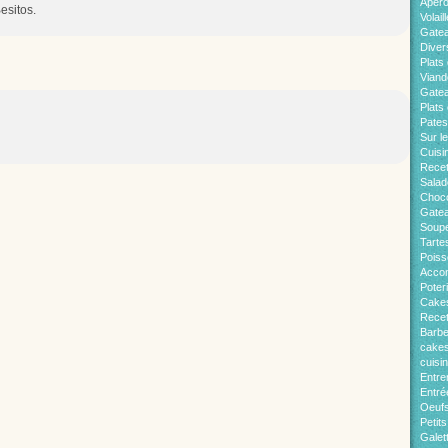
Apér
esitos.
Volaill
Gate
Diver
Plats 
Viand
Gatea
Plats
Pates
Sur l
Cuisi
Recet
Salad
Choco
Gatea
Soup
Tarte
Pois
Acco
Poter
Cakes
Recet
Barb
cakes
cuisi
Entre
Entré
Oeuf
Petit
Galet