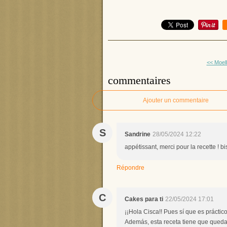
<< Moel
commentaires
Ajouter un commentaire
S
Sandrine
28/05/2024 12:22
appétissant, merci pour la recette ! b
Répondre
C
Cakes para ti
22/05/2024 17:01
¡¡Hola Cisca!! Pues sí que es práctic
Además, esta receta tiene que quedar