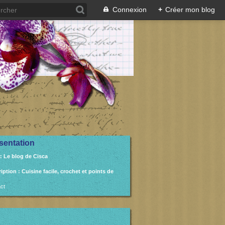
Connexion
+
Créer mon blog
sentation
: Le blog de Cisca
ription
: Cuisine facile, crochet et points de
ct