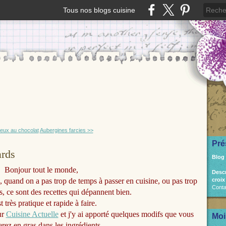
Tous nos blogs cuisine
leux au chocolat
Aubergines farcies >>
Pré
ards
Blog
Bonjour tout le monde,
Desc
, quand on a pas trop de temps à passer en cuisine, ou pas trop
croix
Conta
s, ce sont des recettes qui dépannent bien.
t très pratique et rapide à faire.
sur
Cuisine Actuelle
et j'y ai apporté quelques modifs que vous
Moi
erez en gras dans les ingrédients.