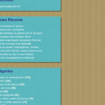
loCoton
/www.hellocoton.fr/
icles Récents
e pochette en granny
accia aux courgettes
 de Santiago ou gâteau de St Jacques
 rustique aux tomates 2ème
ada moje/salade espagnole (Murcia)
e de semoule à la ratatouille
e au poulet, champignons, tomate
e de pois chiches sauce yaourt curry
ecake au skyr et aux fraises
 aux champignons et épinards
égories
nges et viennoiseries
(155)
erts
(105)
es et féculents
(100)
s de croix
(98)
et
(85)
ne espagnole
(81)
, tartes salées et pizzas
(76)
ts et petits gateaux
(75)