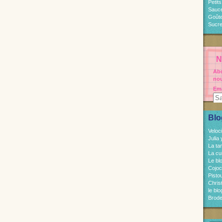
Petit
Sauc
Goût
Sucre
N
Abo
nou
Ema
Blo
Veloc
Julia
La ta
La cu
Le bl
Cojo
Pisto
Chri
le bl
Brode