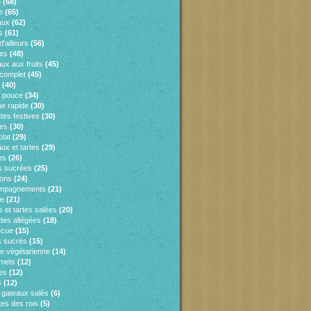
o
(68)
e
(65)
aux
(62)
s
(61)
d'ailleurs
(56)
es
(48)
ux aux fruits
(45)
 complet
(45)
(40)
e pouce
(34)
ne rapide
(30)
tes festives
(30)
es
(30)
lat
(29)
ux et tartes
(29)
es
(26)
s sucrées
(25)
sons
(24)
mpagnements
(21)
ie
(21)
 et tartes salées
(20)
tes allégées
(18)
ecue
(15)
 sucrés
(15)
ne végétarienne
(14)
mets
(12)
es
(12)
s
(12)
s gateaux salés
(6)
tes des rois
(5)