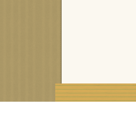
Voir le profil de
cisca
sur le portail Overblog
Créer un blog gratuit sur Ove