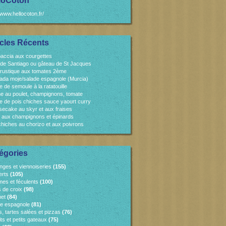
loCoton
/www.hellocoton.fr/
icles Récents
accia aux courgettes
 de Santiago ou gâteau de St Jacques
 rustique aux tomates 2ème
ada moje/salade espagnole (Murcia)
e de semoule à la ratatouille
e au poulet, champignons, tomate
e de pois chiches sauce yaourt curry
ecake au skyr et aux fraises
 aux champignons et épinards
chiches au chorizo et aux poivrons
égories
nges et viennoiseries
(155)
erts
(105)
es et féculents
(100)
s de croix
(98)
et
(84)
ne espagnole
(81)
, tartes salées et pizzas
(76)
ts et petits gateaux
(75)