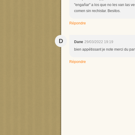
"engañar" a los que no les van las v
comen sin rechistar. Besitos.
Répondre
D
Dane
29/03/2022 19:19
bien appétissant je note merci du pa
Répondre