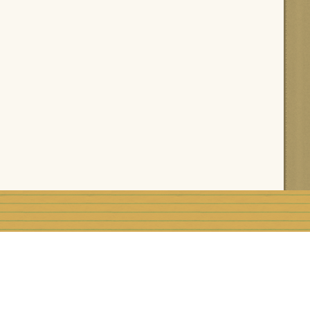
rblog
Top articles
Contact
Signaler un abus
C.G.U.
Rémunération e
Préférences cookies