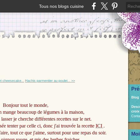
Tous nos blogs cuisine
et cheesecake...
Hachis parmentier au poulet... >>
Pré
Blog
Bonjour tout le monde,
Desc
n mange beaucoup de légumes à la maison,
croix
Conta
asser je cherche différentes recettes sur le net.
sée tenter par celle ci, donc j'ai trouvée la recette
ICI
.
 faire, tout ce que j'aime, surtout pour une repas du soir.
Moi
n oignon rouge, et mis des herbes fraiches