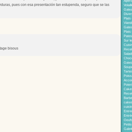
Apér
erduras, pues con esa presentación tan estupenda, seguro que se las
Volaill
Gate
Diver
Plats 
Viand
Gatea
Plats
Pates
Sur l
Cuisi
rtage bisous
Recet
Salad
Choco
Gatea
Soup
Tarte
Pois
Acco
Poter
Cakes
Recet
Barb
cakes
cuisi
Entre
Entré
Oeuf
Petit
Galet