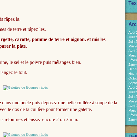
Tex
s râpez la.
Arc
es de terre et râpez-les.
Août
Juill
rgette, carotte, pomme de terre et oignon, et mis les
Juin 
parer la pâte.
Mai 
Avril
Mars
Févri
rine, le sel et le poivre puis mélangez bien.
Janvi
Déce
langez le tout.
Nove
Octo
Sept
Août
Juill
Juin 
Mai 
e dans une poêle puis déposez une belle cuillère à soupe de la
Avril
vec le dos de la cuillère pour former une galette.
Mars
Févri
is retournez et laissez encore 2 ou 3 min.
Janvi