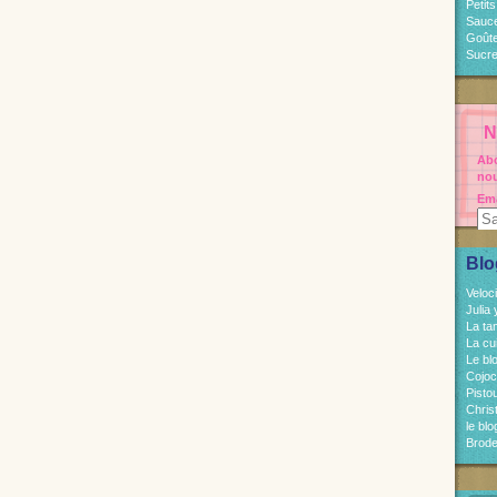
Petit
Sauc
Goût
Sucre
N
Abo
nou
Ema
Blo
Veloc
Julia
La ta
La cu
Le bl
Cojo
Pisto
Chri
le bl
Brode