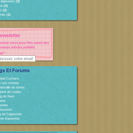
s déjeuners
(3)
es
(3)
er
(2)
ries
(1)
ewsletter
nnez-vous pour être averti des
veaux articles publiés.
il
gs Et Forums
idad Cuchara
 y sus recetas
mbouille de nonna
isine de Loulou
og de Nani
cano
unette
sthummm
og de Cappucine
rie d'automne