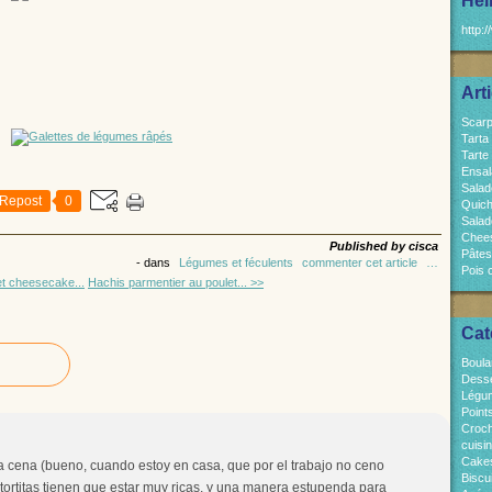
Hel
http:/
Art
Scarp
Tarta
Tarte
Ensal
Salad
Repost
0
Quich
Salad
Chees
Published by cisca
Pâtes
-
dans
Légumes et féculents
commenter cet article
…
Pois 
et cheesecake...
Hachis parmentier au poulet... >>
Cat
Boula
Dess
Légum
Point
Croch
cuisi
Cakes
la cena (bueno, cuando estoy en casa, que por el trabajo no ceno
Biscui
 tortitas tienen que estar muy ricas, y una manera estupenda para