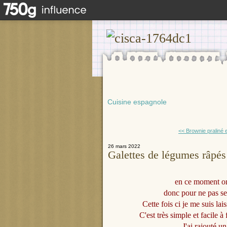
Cuisine espagnole
<< Brownie praliné 
26 mars 2022
Galettes de légumes râpés
en ce moment o
donc pour ne pas se l
Cette fois ci je me suis lais
C'est très simple et facile à
J'ai rajouté u