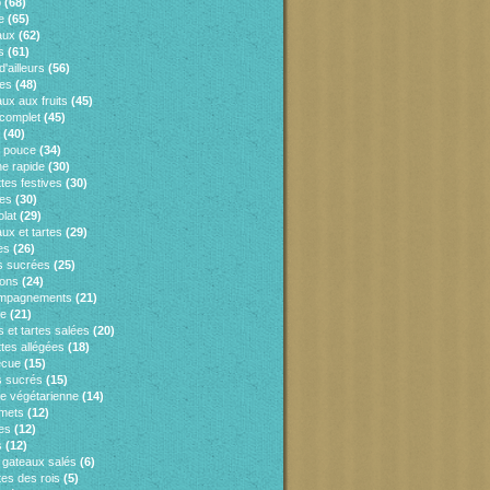
o
(68)
e
(65)
aux
(62)
s
(61)
d'ailleurs
(56)
es
(48)
ux aux fruits
(45)
 complet
(45)
(40)
e pouce
(34)
ne rapide
(30)
tes festives
(30)
es
(30)
lat
(29)
ux et tartes
(29)
es
(26)
s sucrées
(25)
sons
(24)
mpagnements
(21)
ie
(21)
 et tartes salées
(20)
tes allégées
(18)
ecue
(15)
 sucrés
(15)
ne végétarienne
(14)
mets
(12)
es
(12)
s
(12)
s gateaux salés
(6)
tes des rois
(5)