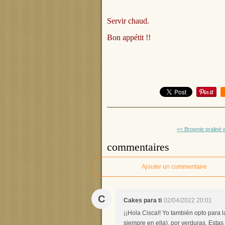
Servir chaud.
Bon appétit !!
<< Brownie praliné 
commentaires
Ajouter un commentaire
C
Cakes para ti
02/04/2022 20:01
¡¡Hola Cisca!! Yo también opto para 
siempre en ella), por verduras. Estas