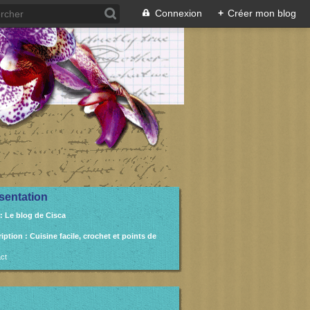
Connexion
+
Créer mon blog
sentation
: Le blog de Cisca
ription
: Cuisine facile, crochet et points de
ct