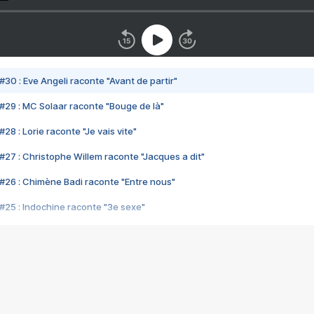
#30 : Eve Angeli raconte "Avant de partir"
#29 : MC Solaar raconte "Bouge de là"
28 : Lorie raconte "Je vais vite"
#27 : Christophe Willem raconte "Jacques a dit"
#26 : Chimène Badi raconte "Entre nous"
#25 : Indochine raconte "3e sexe"
#24 : Zaho raconte "C'est chelou"
#23 : Patrick Bruel raconte "Au café des délices"
#22 : Kyo raconte "Le chemin"
#21 : Nolwenn Leroy raconte "Cassé"