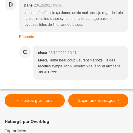
D
Dane
23/12/2021 09:36
coucou très réussie ça donne envie moi aussi je regarde Lolo
il a des recettes super sympa merci du partage passe de
joyeuses fêtes de fin d' année bisous
Répondre
C
cisca
25/12/2021 10:11
Merci, j'aime beaucoup Laurent Mariotte il a des
recettes sympa.<br /> Joyeux Noel à toi et aux tiens.
<br /> Bizzz
< Huitres gratinées
Sapin aux fromages >
Hébergé par Overblog
Top articles