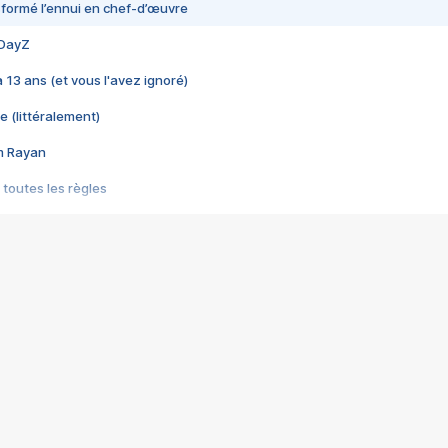
nsformé l’ennui en chef-d’œuvre
 DayZ
 a 13 ans (et vous l'avez ignoré)
e (littéralement)
im Rayan
 toutes les règles
s les jeux vidéo
us choquant de Rockstar ? - Le scandale BULLY
e plus moche de Steam
du RÊVE tourne au CAUCHEMAR
pendant 8 heures
it… à tort
umiliés par un jeu vidéo