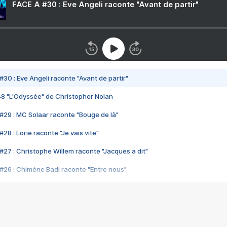
FACE A #30 : Eve Angeli raconte "Avant de partir"
#30 : Eve Angeli raconte "Avant de partir"
48 "L'Odyssée" de Christopher Nolan
#29 : MC Solaar raconte "Bouge de là"
28 : Lorie raconte "Je vais vite"
#27 : Christophe Willem raconte "Jacques a dit"
#26 : Chimène Badi raconte "Entre nous"
#25 : Indochine raconte "3e sexe"
#24 : Zaho raconte "C'est chelou"
#23 : Patrick Bruel raconte "Au café des délices"