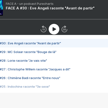
FACE A - un podcast Purecharts
FACE A #30 : Eve Angeli raconte "Avant de partir"
#30 : Eve Angeli raconte "Avant de partir"
#29 : MC Solaar raconte "Bouge de là"
28 : Lorie raconte "Je vais vite"
#27 : Christophe Willem raconte "Jacques a dit"
#26 : Chimène Badi raconte "Entre nous"
#25 : Indochine raconte "3e sexe"
#24 : Zaho raconte "C'est chelou"
#23 : Patrick Bruel raconte "Au café des délices"