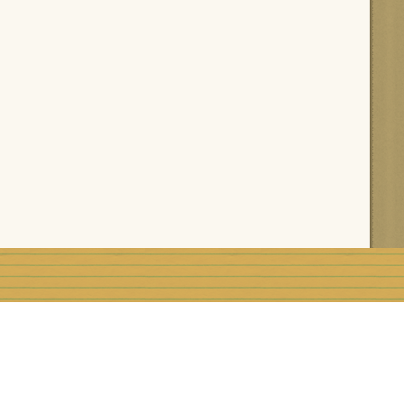
rblog
Top articles
Contact
Signaler un abus
C.G.U.
Rémunération e
Préférences cookies