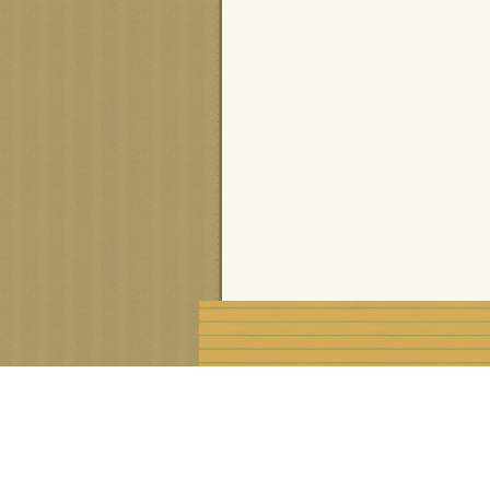
Voir le profil de
cisca
sur le portail Overblog
Créer un blog gratuit sur Ove