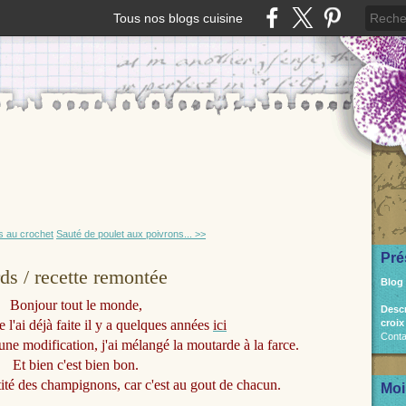
Tous nos blogs cuisine
s au crochet
Sauté de poulet aux poivrons... >>
Pré
s / recette remontée
Blog
Bonjour tout le monde,
Desc
je l'ai déjà faite il y a quelques années
ici
croix
Conta
é une modification, j'ai mélangé la moutarde à la farce.
Et bien c'est bien bon.
tité des champignons, car c'est au gout de chacun.
Moi