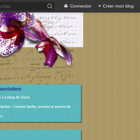
Connexion
+
Créer mon blog
sentation
: Le blog de Cisca
ription
: Cuisine facile, crochet et points de
ct