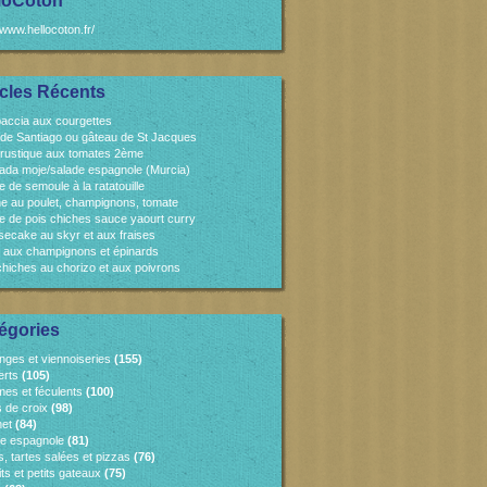
loCoton
/www.hellocoton.fr/
icles Récents
accia aux courgettes
 de Santiago ou gâteau de St Jacques
 rustique aux tomates 2ème
ada moje/salade espagnole (Murcia)
e de semoule à la ratatouille
e au poulet, champignons, tomate
e de pois chiches sauce yaourt curry
ecake au skyr et aux fraises
 aux champignons et épinards
chiches au chorizo et aux poivrons
égories
nges et viennoiseries
(155)
erts
(105)
es et féculents
(100)
s de croix
(98)
et
(84)
ne espagnole
(81)
, tartes salées et pizzas
(76)
ts et petits gateaux
(75)