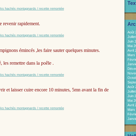
Tex
re revenir rapidement.
Arc
Août
Juill
Juin 
Mai 
hampignons émincés ,les faire sauter quelques minutes.
Avril
Mars
Févri
 les remettre dans la poêle .
Janvi
Déce
Nove
Octo
Sept
Août
vrir et laisser cuire encore 10 minutes, 5mn avant la fin de
Juill
Juin 
Mai 
Avril
Mars
Févri
Janvi