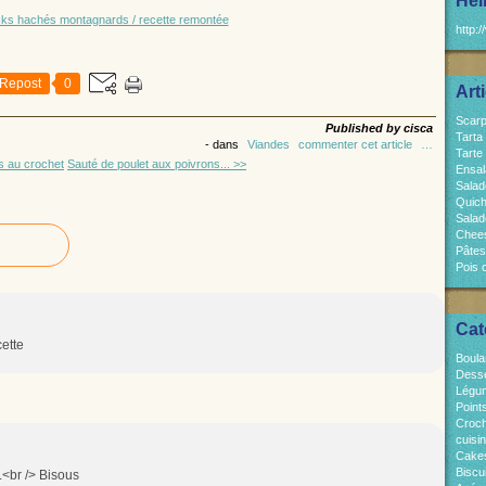
Hel
http:/
Repost
0
Art
Scarp
Published by cisca
Tarta
-
dans
Viandes
commenter cet article
…
Tarte
s au crochet
Sauté de poulet aux poivrons... >>
Ensal
Salad
Quich
Salad
Chees
Pâtes
Pois 
Cat
cette
Boula
Dess
Légum
Point
Croch
cuisi
Cakes
Biscui
e.<br /> Bisous