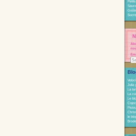
Petit
Sauc
Goût
Sucre
N
Abo
nou
Ema
Blo
Veloc
Julia
La ta
La cu
Le bl
Cojo
Pisto
Chri
le bl
Brode