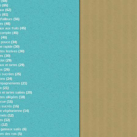
o
(68)
e
(65)
aux
(62)
s
(61)
d'ailleurs
(56)
es
(48)
ux aux fruits
(45)
 complet
(45)
(40)
e pouce
(34)
ne rapide
(30)
tes festives
(30)
es
(30)
lat
(29)
ux et tartes
(29)
es
(26)
s sucrées
(25)
sons
(24)
mpagnements
(21)
ie
(21)
 et tartes salées
(20)
tes allégées
(18)
ecue
(15)
 sucrés
(15)
ne végétarienne
(14)
mets
(12)
es
(12)
s
(12)
s gateaux salés
(6)
tes des rois
(5)