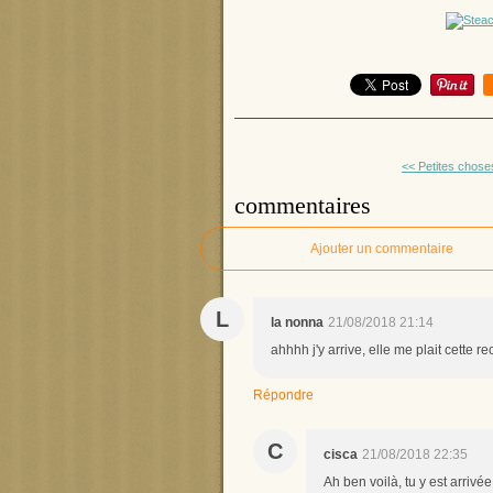
<< Petites chose
commentaires
Ajouter un commentaire
L
la nonna
21/08/2018 21:14
ahhhh j'y arrive, elle me plait cette re
Répondre
C
cisca
21/08/2018 22:35
Ah ben voilà, tu y est arrivé