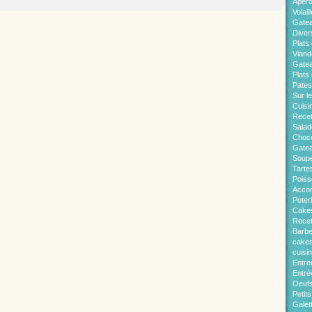
Apér
Volaill
Gate
Diver
Plats 
Viand
Gatea
Plats
Pates
Sur l
Cuisi
Recet
Salad
Choco
Gatea
Soup
Tarte
Pois
Acco
Poter
Cakes
Recet
Barb
cakes
cuisi
Entre
Entré
Oeuf
Petit
Galet