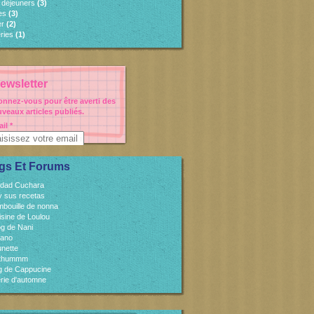
s déjeuners
(3)
es
(3)
er
(2)
ries
(1)
ewsletter
nnez-vous pour être averti des
veaux articles publiés.
il
gs Et Forums
idad Cuchara
 y sus recetas
mbouille de nonna
isine de Loulou
og de Nani
cano
unette
sthummm
og de Cappucine
rie d'automne