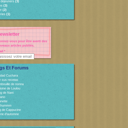
s déjeuners
(3)
es
(3)
er
(2)
ries
(1)
ewsletter
nnez-vous pour être averti des
veaux articles publiés.
il
gs Et Forums
idad Cuchara
 y sus recetas
mbouille de nonna
isine de Loulou
og de Nani
cano
unette
sthummm
og de Cappucine
rie d'automne