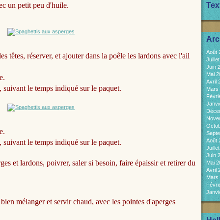
ec un petit peu d'huile.
Tex
Arc
Août
s têtes, réserver, et ajouter dans la poêle les lardons avec l'ail
Juill
Juin 
Mai 
e.
Avril
, suivant le temps indiqué sur le paquet.
Mars
Févri
Janvi
Déce
Nove
Octo
e.
Sept
Août
, suivant le temps indiqué sur le paquet.
Juill
Juin 
s et lardons, poivrer, saler si besoin, faire épaissir et retirer du
Mai 
Avril
Mars
Févri
Janvi
 bien mélanger et servir chaud, avec les pointes d'aperges