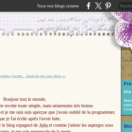
Tous nos blogs cuisine
rdobes (recette...
Sauté de porc aux olives >>
Pré
Blog
Bonjour tout le monde,
Desc
te recette toute simple, mais néanmoins très bonne.
croix
Conta
 et je me suis suis aperçue que j'avais oublié de la programmer,
ue je l'ai écrite après l'avoir faite.
ur le blog espagnol de
Julia
et comme j'adore les asperges sous
Moi
forme, je me suis empressée de la tester.