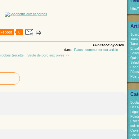
Hel
http:/
Art
Repost
0
Scarp
Tarta
Tarte
Published by cisca
Ensal
-
dans
Pates
commenter cet article
…
Salad
rdobes (recette...
Sauté de porc aux olives >>
Quich
Salad
Chees
Pâtes
Pois 
Cat
Boula
Dess
Légum
Point
Croch
cuisi
Cakes
Biscui