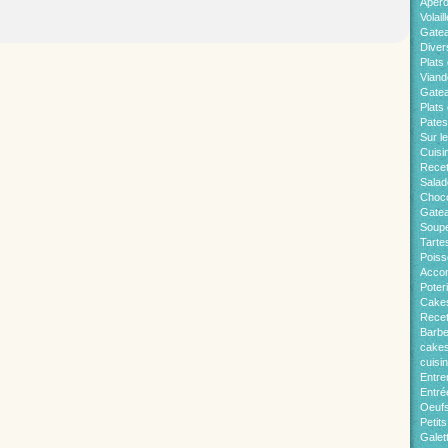
Apér
Volaill
Gate
Diver
Plats 
Viand
Gatea
Plats
Pates
Sur l
Cuisi
Recet
Salad
Choco
Gatea
Soup
Tarte
Pois
Acco
Poter
Cakes
Recet
Barb
cakes
cuisi
Entre
Entré
Oeuf
Petit
Galet