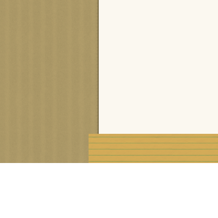
Voir le profil de
cisca
sur le portail Overblog
Créer un blog gratuit sur Ove