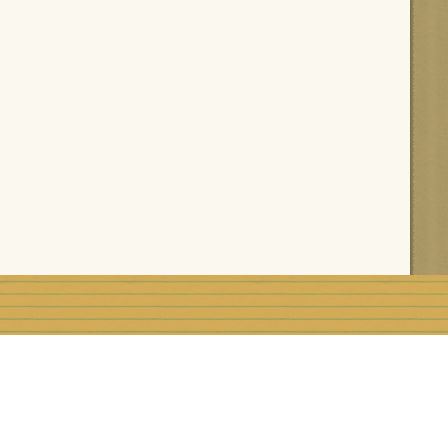
rblog
Top articles
Contact
Signaler un abus
C.G.U.
Rémunération e
Préférences cookies