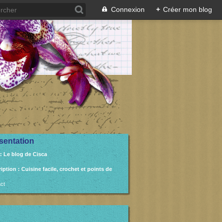
Connexion
+
Créer mon blog
sentation
: Le blog de Cisca
ription
: Cuisine facile, crochet et points de
ct