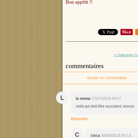
Bon appétit !!
<< Salmorejo Co
commentaires
Ajouter un commentaire
L
la nonna
27/07/2018 09:07
voilà qui doit être succulent, bisous
Répondre
C
cisca
08/08/2018 00:13