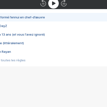
nsformé l’ennui en chef-d’œuvre
 DayZ
 a 13 ans (et vous l'avez ignoré)
e (littéralement)
im Rayan
 toutes les règles
s les jeux vidéo
us choquant de Rockstar ? - Le scandale BULLY
e plus moche de Steam
du RÊVE tourne au CAUCHEMAR
pendant 8 heures