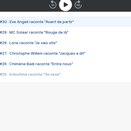
#30 : Eve Angeli raconte "Avant de partir"
#29 : MC Solaar raconte "Bouge de là"
28 : Lorie raconte "Je vais vite"
#27 : Christophe Willem raconte "Jacques a dit"
#26 : Chimène Badi raconte "Entre nous"
#25 : Indochine raconte "3e sexe"
#24 : Zaho raconte "C'est chelou"
#23 : Patrick Bruel raconte "Au café des délices"
#22 : Kyo raconte "Le chemin"
#21 : Nolwenn Leroy raconte "Cassé"
#20 : Patrick Hernandez raconte "Born to be alive"