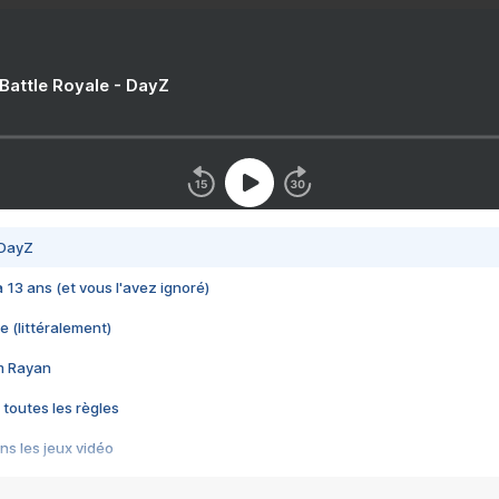
 Battle Royale - DayZ
 DayZ
 a 13 ans (et vous l'avez ignoré)
e (littéralement)
im Rayan
 toutes les règles
s les jeux vidéo
us choquant de Rockstar ? - Le scandale BULLY