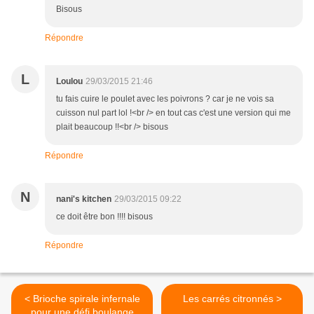
Bisous
Répondre
L
Loulou
29/03/2015 21:46
tu fais cuire le poulet avec les poivrons ? car je ne vois sa
cuisson nul part lol !<br /> en tout cas c'est une version qui me
plait beaucoup !!<br /> bisous
Répondre
N
nani's kitchen
29/03/2015 09:22
ce doit être bon !!!! bisous
Répondre
< Brioche spirale infernale
Les carrés citronnés >
pour une défi boulange