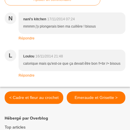
N
nani's kitchen
17/11/2014 07:24
mmmm j'y plongerais bien ma cuillère ! bisous
Répondre
L
Loulou
16/11/2014 21:48
calorique mais qu'est-ce que ça devait être bon !!<br /> bisous
Répondre
< Cadre et fleur au crochet
Emeraude et Grisette >
Hébergé par Overblog
Top articles