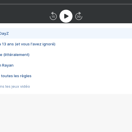
 DayZ
 a 13 ans (et vous l'avez ignoré)
e (littéralement)
im Rayan
 toutes les règles
s les jeux vidéo
us choquant de Rockstar ? - Le scandale BULLY
e plus moche de Steam
du RÊVE tourne au CAUCHEMAR
pendant 8 heures